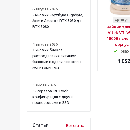
POLARIS
RED SOLUTION
6 августа 2026
RONDELL
24 новых ноутбука Gigabyte,
SCARLETT
Артикул:
Acer и Asus: от RTX 3050 до
STARWIND
RTX 5080
Чайник эле
SUPRA
Vitek VT-W
1800Вт сло
VIOMI
4 августа 2026
корпус:
VITEK
16 новых блоков
Товар 
XIAOMI
распределения питания:
ZELMER
1 052
базовые модели и версии с
ВЕЛИКИЕ РЕКИ
мониторингом
РЕДМОНД
30 июля 2026
32 сервера iRU Rock:
конфигурации с двумя
процессорами и SSD
Статьи
Все статьи