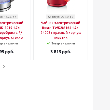
ул: 1493767
Артикул: 2083315
лектрический
Чайник электрический
K-8019 1.7л.
Bosch TWK2M164 1.7л.
серебристый/
2400Вт красный корпус:
орпус: стекло
пластик
ар в наличии
Товар в наличии
99 руб.
3 813 руб.