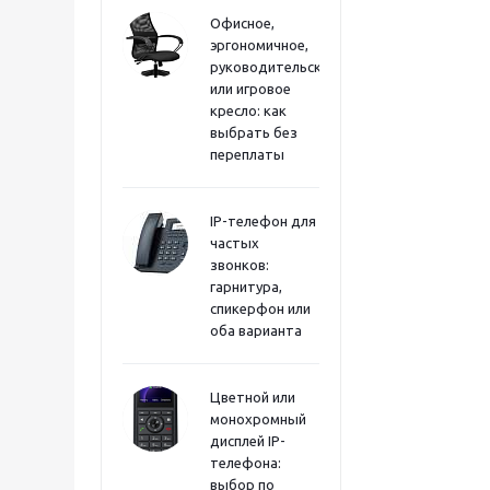
Офисное,
эргономичное,
руководительское
или игровое
кресло: как
выбрать без
переплаты
IP-телефон для
частых
звонков:
гарнитура,
спикерфон или
оба варианта
Цветной или
монохромный
дисплей IP-
телефона:
выбор по