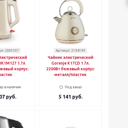
ул: 2083307
Артикул: 2194199
лектрический
Чайник электрический
K1M127 1.7л.
Gorenje K17CD 1.7л.
жевый корпус:
2200Вт бежевый корпус:
ластик
металл/пластик
ар в наличии
Под заказ
07 руб.
5 141 руб.