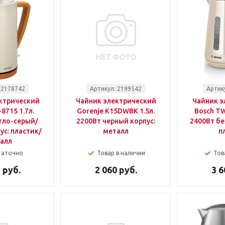
 2178742
Артикул: 2199542
Артик
ктрический
Чайник электрический
Чайник э
-8715 1.7л.
Gorenje K15DWBK 1.5л.
Bosch TW
тло-серый/
2200Вт черный корпус:
2400Вт бе
ус: пластик/
металл
п
алл
таточно
Товар в наличии
Тов
 руб.
2 060 руб.
3 6