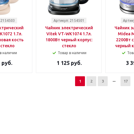
 2154503
Артикул: 2154501
Артик
ктрический
Чайник электрический
Чайник э
K1072 1.7л.
Vitek VT-WK1074 1.7л.
Midea M
новая кость
1800Вт черный корпус:
2200Вт 
 стекло
стекло
черный к
в наличии
Товар в наличии
Тов
 руб.
1 125 руб.
3 3
1
2
3
17