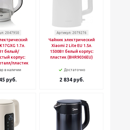
ул: 2047950
Артикул: 2079276
лектрический
Чайник электрический
 K17GXG 1.7л.
Xiaomi 2 Lite EU 1.5л.
Вт белый/
1500Вт белый корпус:
стый корпус:
пластик (BHR9036EU)
еталл/пластик
ар в наличии
Достаточно
45 руб.
2 834 руб.