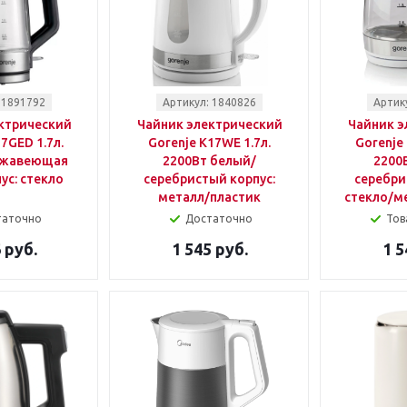
 1891792
Артикул: 1840826
Артик
ктрический
Чайник электрический
Чайник э
7GED 1.7л.
Gorenje K17WE 1.7л.
Gorenje
ржавеющая
2200Вт белый/
2200
ус: стекло
серебристый корпус:
серебри
металл/пластик
стекло/м
таточно
Достаточно
Тов
 руб.
1 545 руб.
1 5