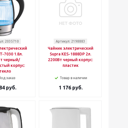
ул: 2035710
Артикул: 2198883
лектрический
Чайник электрический
T-7030 1.8л.
Supra KES-1888DP 2л.
т черный/
2200Вт черный корпус:
стый корпус:
пластик
текло
Под заказ
Товар в наличии
84 руб.
1 176 руб.