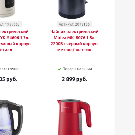
ул: 1989653
Артикул: 2078155
лектрический
Чайник электрический
YK-S4606 1.7л.
Midea МК-8076 1.5л.
емовый корпус:
2200Вт черный корпус:
еталл
металл/пластик
остаточно
Товар в наличии
05 руб.
2 899 руб.