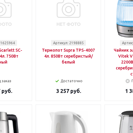
 1625964
Артикул: 2198885
Артик
carlett SC-
Термопот Supra TPS-4007
Чайник э
4л. 750Вт
4л. 850Вт серебристый/
Vitek V
ный
белый
2200В
серебри
с
 заказ
Достаточно
 руб.
3 257 руб.
1 3