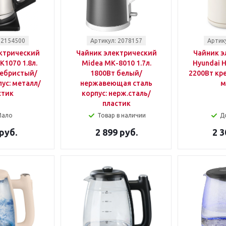
 2154500
Артикул: 2078157
Артик
ктрический
Чайник электрический
Чайник э
K1070 1.8л.
Midea МК-8010 1.7л.
Hyundai H
ребристый/
1800Вт белый/
2200Вт кр
ус: металл/
нержавеющая сталь
м
стик
корпус: нерж.сталь/
пластик
Мало
Товар в наличии
Д
руб.
2 899 руб.
2 3