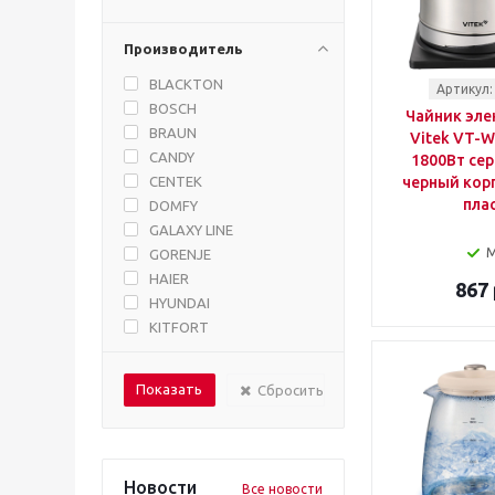
Производитель
BLACKTON
Артикул:
BOSCH
Чайник эле
BRAUN
Vitek VT-W
CANDY
1800Вт се
CENTEK
черный корп
пла
DOMFY
GALAXY LINE
GORENJE
HAIER
867 
HYUNDAI
KITFORT
MAUNFELD
MIDEA
Сбросить
OASIS
OURSSON
PANASONIC
PHILIPS
Новости
Все новости