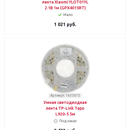
лента Xiaomi YLOT01YL
2.1В 1м (GPX4015RT)
Мало
1 021 руб.
Артикул: 1635075
Умная светодиодная
лента TP-Link Tapo
L920-5 5м
Под заказ