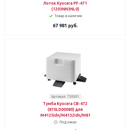
Лоток Kyocera PF-471
(1203NN3NL0)
Товар в наличии
67 981 руб.
Артикул: 750001
Тумба Kyocera CB-472
(870LD00080) для
M4125idn/M4132idn/M8124cidn/M8130cidn
Под заказ