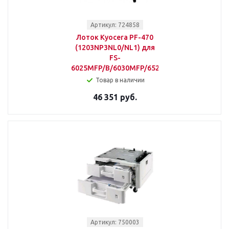
Артикул: 724858
Лоток Kyocera PF-470
(1203NP3NL0/NL1) для
FS-
6025MFP/B/6030MFP/6525/6530MFP/C8020/
Товар в наличии
46 351 руб.
Артикул: 750003