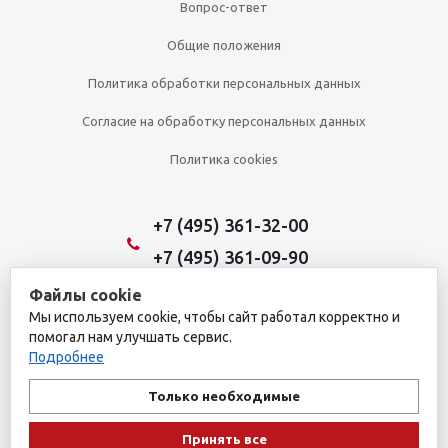
Вопрос-ответ
Общие положения
Политика обработки персональных данных
Согласие на обработку персональных данных
Политика cookies
+7 (495) 361-32-00
+7 (495) 361-09-90
Файлы cookie
Мы используем cookie, чтобы сайт работал корректно и
2026 © Уникальный интернет-магазин
помогал нам улучшать сервис.
Обращаем ваше внимание на то, что данный интернет-сайт носит
Подробнее
исключительно информационный характер и ни при каких
условиях не является публичной офертой, определяемой
Только необходимые
положениями пункта 1 статьи 437 Гражданского кодекса
Российской Федерации. Для получения подробной информации о
Принять все