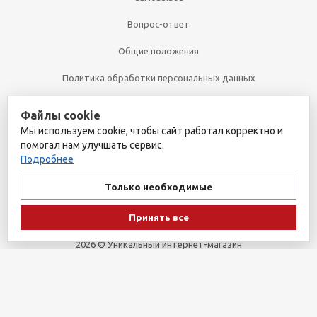
Вопрос-ответ
Общие положения
Политика обработки персональных данных
Согласие на обработку персональных данных
Файлы cookie
Мы используем cookie, чтобы сайт работал корректно и
Политика cookies
помогал нам улучшать сервис.
Подробнее
+7 (495) 361-32-00
Только необходимые
+7 (495) 361-09-90
Принять все
2026 © Уникальный интернет-магазин
Обращаем ваше внимание на то, что данный интернет-сайт носит
исключительно информационный характер и ни при каких
условиях не является публичной офертой, определяемой
положениями пункта 1 статьи 437 Гражданского кодекса