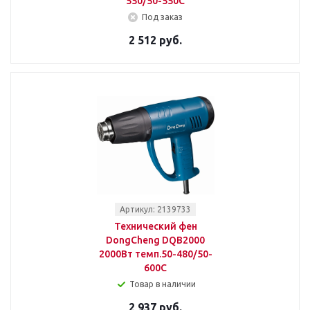
550/50-550С
Под заказ
2 512 руб.
Артикул: 2139733
Технический фен
DongCheng DQB2000
2000Вт темп.50-480/50-
600С
Товар в наличии
2 937 руб.