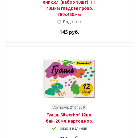
липк.сл. (набор 10шт) ПП
70мкм гладкая прозр.
280х450мм
Под заказ
145 руб.
Артикул: 2104239
Гуашь Silwerhof 12цв.
бан. 20мл. картон.кор.
Товар в наличии