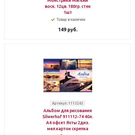
Монстрики Мягкий
воск. 12цв. 180гр. стек
1шт
Товар в наличии
149 руб.
Артикул: 1115245
Альбом для рисования
Silwerhof 911112-74 40л.
A4 офсет Яхты 2диз.
мел.картон скрепка