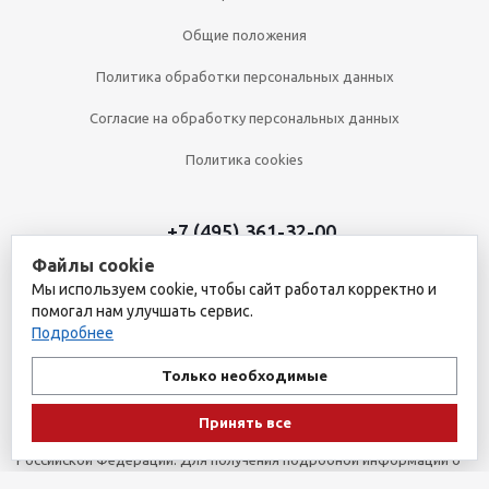
Общие положения
Политика обработки персональных данных
Согласие на обработку персональных данных
Политика cookies
+7 (495) 361-32-00
Файлы cookie
+7 (495) 361-09-90
Мы используем cookie, чтобы сайт работал корректно и
помогал нам улучшать сервис.
Подробнее
2026 © Уникальный интернет-магазин
Обращаем ваше внимание на то, что данный интернет-сайт носит
Только необходимые
исключительно информационный характер и ни при каких
условиях не является публичной офертой, определяемой
Принять все
положениями пункта 1 статьи 437 Гражданского кодекса
Российской Федерации. Для получения подробной информации о
наличии и стоимости указанных товаров и (или) услуг, пожалуйста,