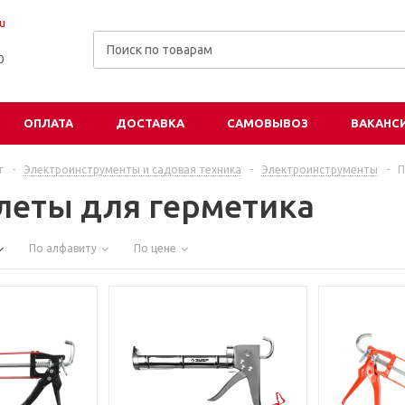
u
00
ОПЛАТА
ДОСТАВКА
САМОВЫВОЗ
ВАКАНС
г
-
Электроинструменты и садовая техника
-
Электроинструменты
-
П
леты для герметика
По алфавиту
По цене