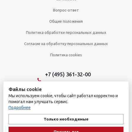
Вопрос-ответ
Общие положения
Политика обработки персональных данных
Согласие на обработку персональных данных
Политика cookies
+7 (495) 361-32-00
+7 (495) 361-09-90
Файлы cookie
Мы используем cookie, чтобы сайт работал корректно и
помогал нам улучшать сервис.
2026 © Уникальный интернет-магазин
Подробнее
Обращаем ваше внимание на то, что данный интернет-сайт носит
исключительно информационный характер и ни при каких
Только необходимые
условиях не является публичной офертой, определяемой
положениями пункта 1 статьи 437 Гражданского кодекса
Принять все