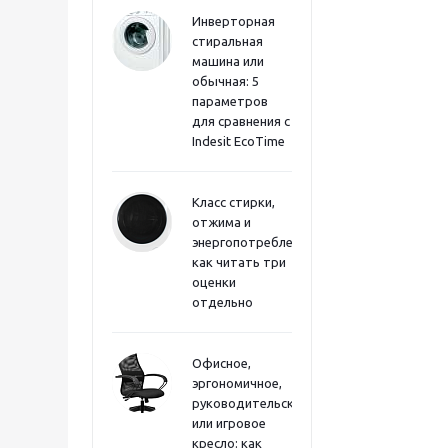
Инверторная
стиральная
машина или
обычная: 5
параметров
для сравнения с
Indesit EcoTime
Класс стирки,
отжима и
энергопотребления:
как читать три
оценки
отдельно
Офисное,
эргономичное,
руководительское
или игровое
кресло: как