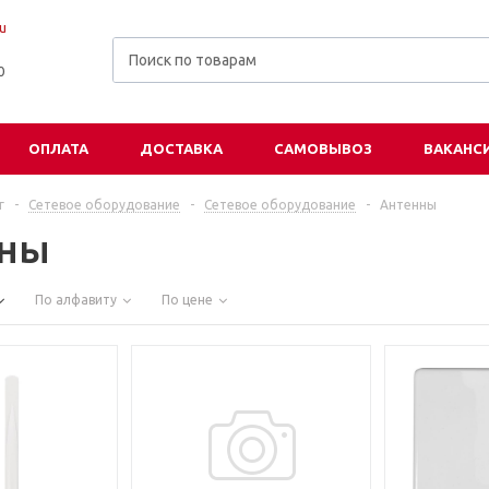
u
00
ОПЛАТА
ДОСТАВКА
САМОВЫВОЗ
ВАКАНС
г
-
Сетевое оборудование
-
Cетевое оборудование
-
Антенны
нны
По алфавиту
По цене