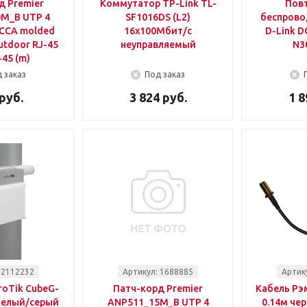
д Premier
Коммутатор TP-Link TL-
Пов
M_B UTP 4
SF1016DS (L2)
беспрово
 CCA molded
16x100Мбит/с
D-Link 
utdoor RJ-45
неуправляемый
N3
-45 (m)
 заказ
Под заказ
руб.
3 824 руб.
1 8
 2112232
Артикул: 1688885
Артик
roTik CubeG-
Патч-корд Premier
Кабель Рэм
белый/серый
ANP511_15M_B UTP 4
0.14м чер