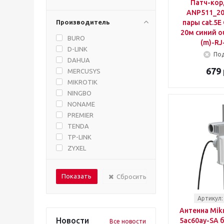
Патч-кор
ANP511_20
Производитель
пары cat.5E
20м синий o
BURO
(m)-RJ
D-LINK
Под
DAHUA
679 
MERCUSYS
MIKROTIK
NINGBO
NONAME
PREMIER
TENDA
TP-LINK
ZYXEL
РЭМО
ТРИКОЛОР
Сбросить
Артикул:
Антенна Mik
Новости
5ac60ay-SA 
Все новости