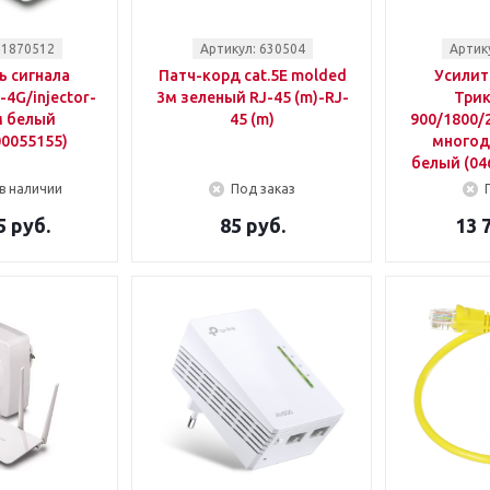
 1870512
Артикул: 630504
Артик
ь сигнала
Патч-корд cat.5E molded
Усилит
4G/injector-
3м зеленый RJ-45 (m)-RJ-
Трик
м белый
45 (m)
900/1800/2
00055155)
многод
белый (04
в наличии
Под заказ
5 руб.
85 руб.
13 