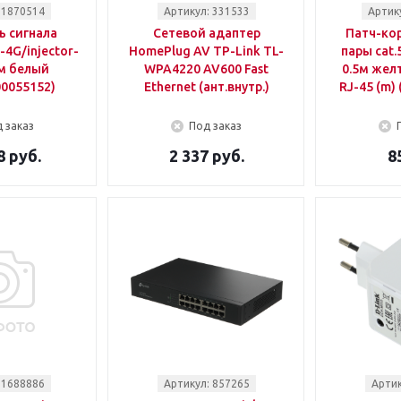
 1870514
Артикул: 331533
Артик
ь сигнала
Сетевой адаптер
Патч-кор
4G/injector-
HomePlug AV TP-Link TL-
пары cat.
0м белый
WPA4220 AV600 Fast
0.5м желт
00055152)
Ethernet (ант.внутр.)
RJ-45 (m)
 заказ
Под заказ
8 руб.
2 337 руб.
8
 1688886
Артикул: 857265
Артик