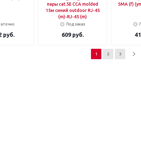
пары cat.5E CCA molded
SMA (f) (у
15м синий outdoor RJ-45
(m)-RJ-45 (m)
таточно
Под заказ
2 руб.
609 руб.
41
1
2
3