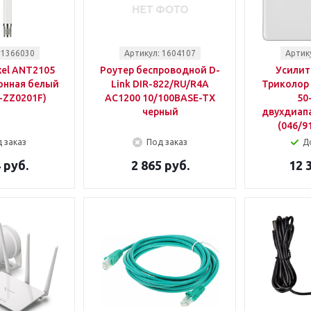
 1366030
Артикул: 1604107
Артик
xel ANT2105
Роутер беспроводной D-
Усилит
онная белый
Link DIR-822/RU/R4A
Триколор 
-ZZ0201F)
AC1200 10/100BASE-TX
50
черный
двухдиап
(046/9
 заказ
Под заказ
Д
 руб.
2 865 руб.
12 