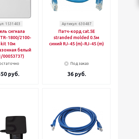
ул: 1531403
Артикул: 630487
ель сигнала
Патч-корд cat.5E
TR-1800/2100-
stranded molded 0.5м
-kit 10м
синий RJ-45 (m)-RJ-45 (m)
азонная белый
1/00053737)
остаточно
Под заказ
350 руб.
36 руб.