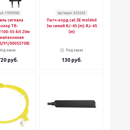
ул: 1999998
Артикул: 630503
ель сигнала
Патч-корд cat.5E molded
олор TR-
3м синий RJ-45 (m)-RJ-45
100-55-kit 20м
(m)
иапазонная
6/91/00055708)
Под заказ
Под заказ
720 руб.
130 руб.