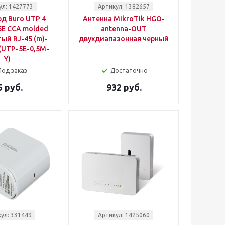
ул: 1427773
Артикул: 1382657
д Buro UTP 4
Антенна MikroTik HGO-
5E CCA molded
antenna-OUT
ый RJ-45 (m)-
двухдиапазонная черный
 (UTP-5E-0,5M-
Y)
Под заказ
Достаточно
5 руб.
932 руб.
ул: 331449
Артикул: 1425060