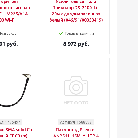
торитель
Усилитель сигнала
дного сигнала
Триколор DS-2100-kit
DCH-M225/A1A
20м однодиапазонная
00 Wi-Fi
белый (046/91/00050419)
Под заказ
Товар в наличии
91 руб.
8 972 руб.
ул: 1495497
Артикул: 1688898
о SMA solid Cu
Патч-корд Premier
ный CRC9 (m)-
ANP511_15M_Y UTP 4