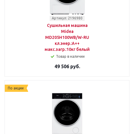
Артикул: 2196980
Сушильная машина
Midea
MD205H100WB/W-RU
кл.энер.:A++
макс.загр.:10кг белый
Товар в наличии
49 506 руб.
По акции