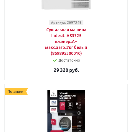
Артикул: 2097249
Сушильная машина
Indesit IAS3725
кл.энер.:A+
макс.загр.:7кг белый
(869895300010)
Достаточно
29 320 руб.
По акции