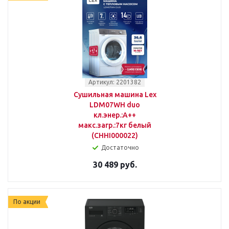
Артикул: 2201382
Сушильная машина Lex
LDM07WH duo
кл.энер.:A++
макс.загр.:7кг белый
(CHHI000022)
Достаточно
30 489 руб.
По акции