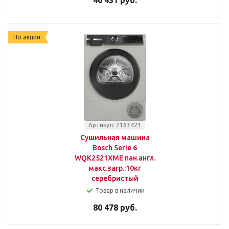
46 431 руб.
По акции
Артикул: 2163423
Сушильная машина
Bosch Serie 6
WQK2521XME пан.англ.
макс.загр.:10кг
серебристый
Товар в наличии
80 478 руб.