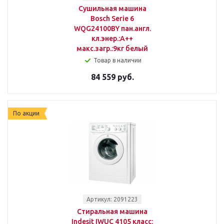
Сушильная машина
Bosch Serie 6
WQG24100BY пан.англ.
кл.энер.:A++
макс.загр.:9кг белый
Товар в наличии
84 559 руб.
По акции
Артикул: 2091223
Стиральная машина
Indesit IWUC 4105 класс: