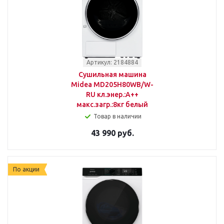
Артикул: 2184884
Сушильная машина
Midea MD205H80WB/W-
RU кл.энер.:A++
макс.загр.:8кг белый
Товар в наличии
43 990 руб.
По акции