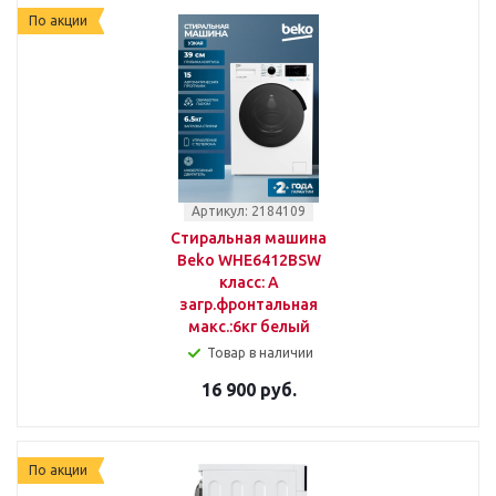
По акции
Артикул: 2184109
Стиральная машина
Beko WHE6412BSW
класс: A
загр.фронтальная
макс.:6кг белый
Товар в наличии
16 900 руб.
По акции