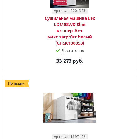
Артикул: 2201383
Сушильная машина Lex
LDM08WD Slim
кл.энер.:A++
макс.загр.:8кг белый
(CHSK100053)
Достаточно
33 273 руб.
По акции
Артикул: 1897186