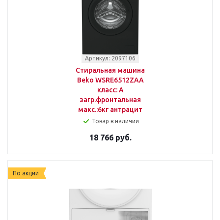
Артикул: 2097106
Стиральная машина
Beko WSRE6512ZAA
класс: A
загр.фронтальная
макс.:6кг антрацит
Товар в наличии
18 766 руб.
По акции