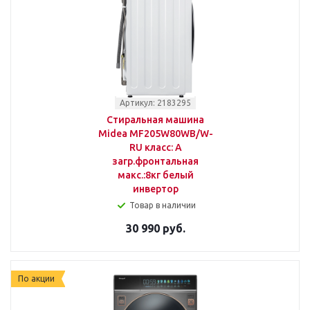
Артикул: 2183295
Стиральная машина
Midea MF205W80WB/W-
RU класс: A
загр.фронтальная
макс.:8кг белый
инвертор
Товар в наличии
30 990 руб.
По акции