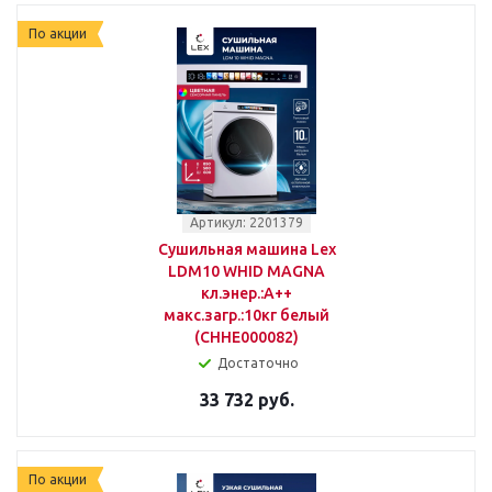
По акции
Артикул: 2201379
Сушильная машина Lex
LDM10 WHID MAGNA
кл.энер.:A++
макс.загр.:10кг белый
(CHHE000082)
Достаточно
33 732 руб.
По акции