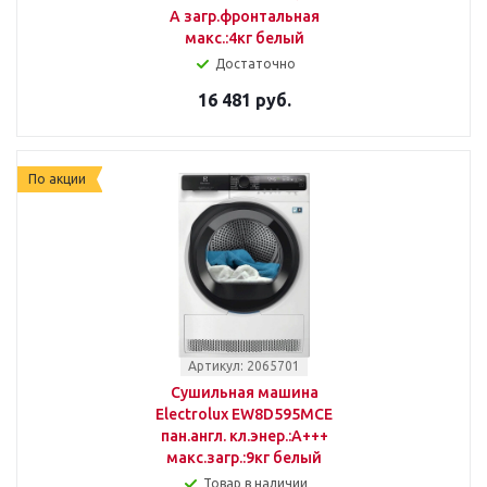
A загр.фронтальная
макс.:4кг белый
Достаточно
16 481 руб.
По акции
Артикул: 2065701
Сушильная машина
Electrolux EW8D595MCE
пан.англ. кл.энер.:A+++
макс.загр.:9кг белый
Товар в наличии