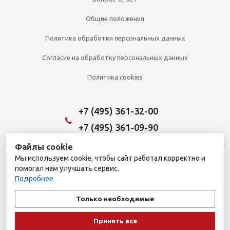
Общие положения
Политика обработки персональных данных
Согласие на обработку персональных данных
Политика cookies
+7 (495) 361-32-00
+7 (495) 361-09-90
Файлы cookie
Мы используем cookie, чтобы сайт работал корректно и
2026 © Уникальный интернет-магазин
помогал нам улучшать сервис.
Обращаем ваше внимание на то, что данный интернет-сайт носит
Подробнее
исключительно информационный характер и ни при каких
условиях не является публичной офертой, определяемой
Только необходимые
положениями пункта 1 статьи 437 Гражданского кодекса
Российской Федерации. Для получения подробной информации о
Принять все
наличии и стоимости указанных товаров и (или) услуг, пожалуйста,