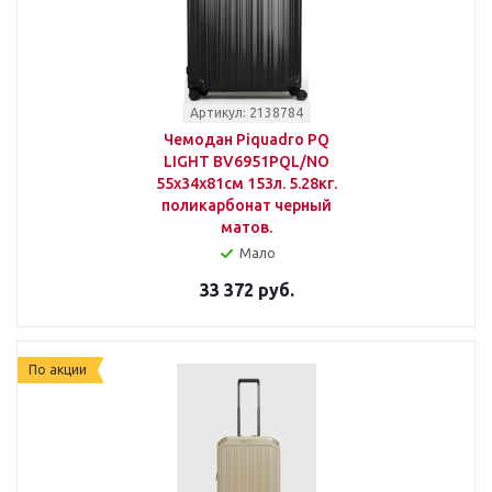
Артикул: 2138784
Чемодан Piquadro PQ
LIGHT BV6951PQL/NO
55x34x81см 153л. 5.28кг.
поликарбонат черный
матов.
Мало
33 372 руб.
По акции