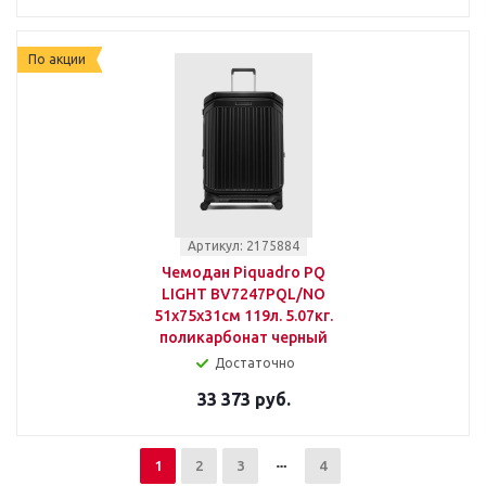
По акции
Артикул: 2175884
Чемодан Piquadro PQ
LIGHT BV7247PQL/NO
51x75x31см 119л. 5.07кг.
поликарбонат черный
Достаточно
33 373 руб.
1
2
3
4