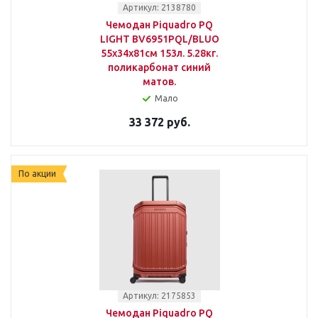
Артикул: 2138780
Чемодан Piquadro PQ
LIGHT BV6951PQL/BLUO
55x34x81см 153л. 5.28кг.
поликарбонат синий
матов.
Мало
33 372 руб.
По акции
Артикул: 2175853
Чемодан Piquadro PQ