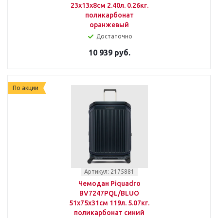
23x13x8см 2.40л. 0.26кг.
поликарбонат
оранжевый
Достаточно
10 939 руб.
По акции
Артикул: 2175881
Чемодан Piquadro
BV7247PQL/BLUO
51x75x31см 119л. 5.07кг.
поликарбонат синий