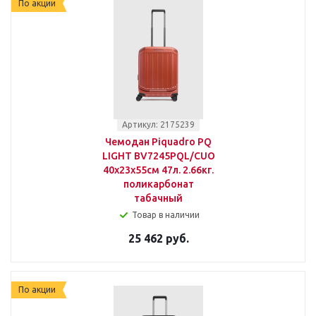
По акции
Артикул: 2175239
Чемодан Piquadro PQ
LIGHT BV7245PQL/CUO
40x23x55см 47л. 2.66кг.
поликарбонат
табачный
Товар в наличии
25 462 руб.
По акции