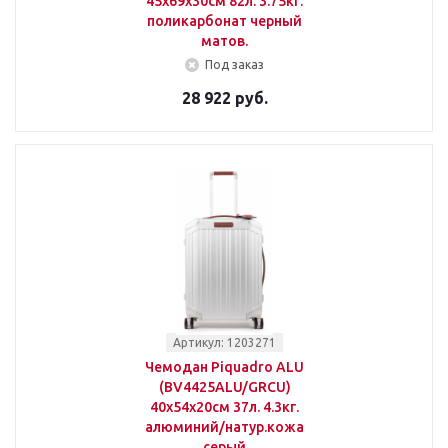
45x69x30см 82л. 3.75кг.
поликарбонат черный
матов.
Под заказ
28 922 руб.
Артикул: 1203271
Чемодан Piquadro ALU
(BV4425ALU/GRCU)
40x54x20см 37л. 4.3кг.
алюминий/натур.кожа
серый