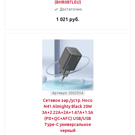
(BHR087LEU)
Достаточно
1 021 руб.
Артикул: 2002954
Сетевое зар./устр. Hoco
N41 Almighty Black 20W
3A+2.22A+2A+1.67A+1.5A
(PD+QC+AFC) USB/USB
Type-C универсальное
черный