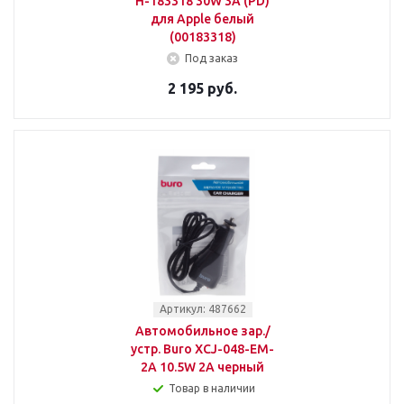
H-183318 30W 3A (PD)
для Apple белый
(00183318)
Под заказ
2 195 руб.
Артикул: 487662
Автомобильное зар./
устр. Buro XCJ-048-EM-
2A 10.5W 2A черный
Товар в наличии