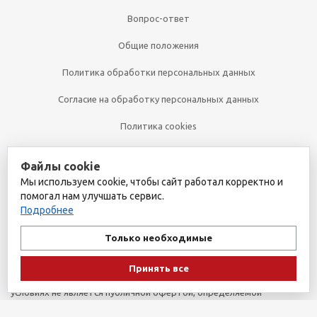
Вопрос-ответ
Общие положения
Политика обработки персональных данных
Согласие на обработку персональных данных
Политика cookies
Файлы cookie
+7 (495) 361-32-00
Мы используем cookie, чтобы сайт работал корректно и
+7 (495) 361-09-90
помогал нам улучшать сервис.
Подробнее
Только необходимые
2026 © Уникальный интернет-магазин
Обращаем ваше внимание на то, что данный интернет-сайт носит
Принять все
исключительно информационный характер и ни при каких
условиях не является публичной офертой, определяемой
положениями пункта 1 статьи 437 Гражданского кодекса