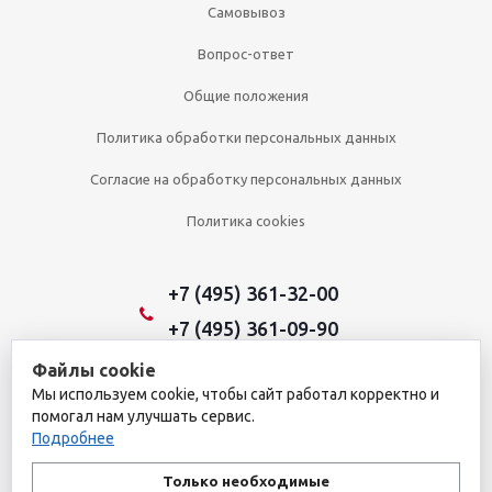
Самовывоз
Вопрос-ответ
Общие положения
Политика обработки персональных данных
Согласие на обработку персональных данных
Политика cookies
+7 (495) 361-32-00
+7 (495) 361-09-90
Файлы cookie
Мы используем cookie, чтобы сайт работал корректно и
2026 © Уникальный интернет-магазин
помогал нам улучшать сервис.
Обращаем ваше внимание на то, что данный интернет-сайт носит
Подробнее
исключительно информационный характер и ни при каких
условиях не является публичной офертой, определяемой
Только необходимые