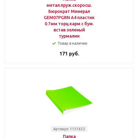
метал.пруж.скоросш.
Бюрократ Минерал
GEM07PGRN A4 пластик
0.7мм торц.карм с бум.
встав зеленый
турмалин
Товар в наличии
171 руб.
Артикул: 1131632
Папка