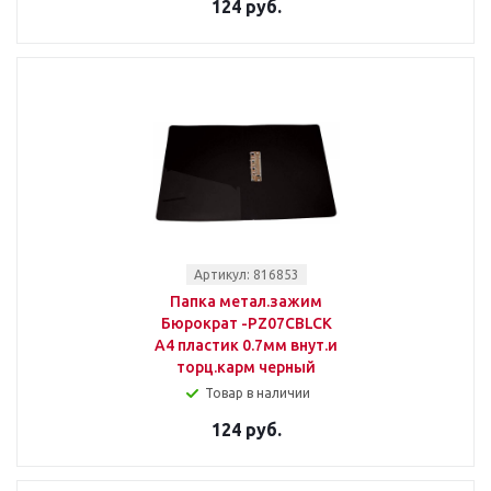
124 руб.
Артикул: 816853
Папка метал.зажим
Бюрократ -PZ07CBLCK
A4 пластик 0.7мм внут.и
торц.карм черный
Товар в наличии
124 руб.