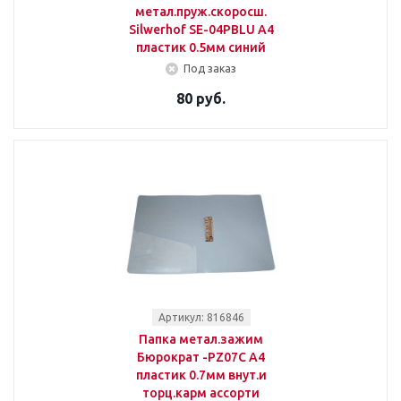
метал.пруж.скоросш.
Silwerhof SE-04PBLU A4
пластик 0.5мм синий
Под заказ
80 руб.
Артикул: 816846
Папка метал.зажим
Бюрократ -PZ07C A4
пластик 0.7мм внут.и
торц.карм ассорти