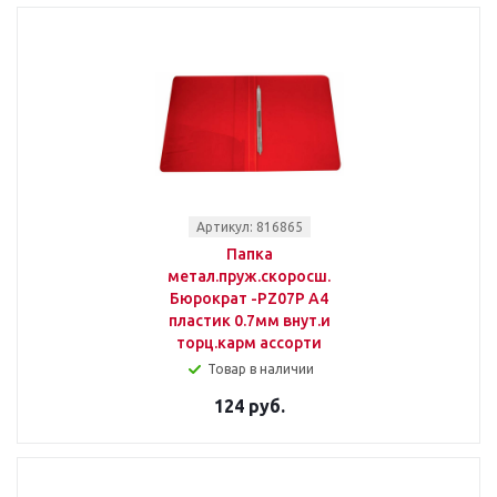
Артикул: 816865
Папка
метал.пруж.скоросш.
Бюрократ -PZ07P A4
пластик 0.7мм внут.и
торц.карм ассорти
Товар в наличии
124 руб.