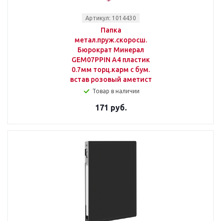
Артикул: 1014430
Папка
метал.пруж.скоросш.
Бюрократ Минерал
GEM07PPIN A4 пластик
0.7мм торц.карм с бум.
встав розовый аметист
Товар в наличии
171 руб.