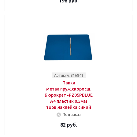
198 руб.
Артикул: 816841
Папка
метал.пруж.скоросш.
Бюрократ -PZ05PBLUE
A4 пластик 0.5мм
торц.наклейка синий
Под заказ
82 руб.