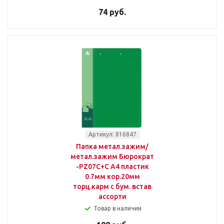
74 руб.
Артикул: 816847
Папка метал.зажим/
метал.зажим Бюрократ
-PZ07C+C A4 пластик
0.7мм кор.20мм
торц.карм с бум. встав
ассорти
Товар в наличии