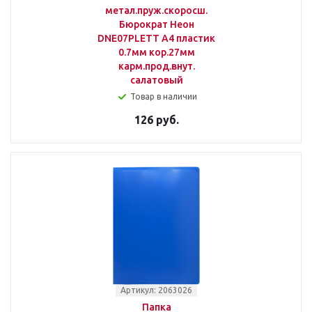
метал.пруж.скоросш.
Бюрократ Неон
DNE07PLETT A4 пластик
0.7мм кор.27мм
карм.прод.внут.
салатовый
Товар в наличии
126 руб.
Артикул: 2063026
Папка