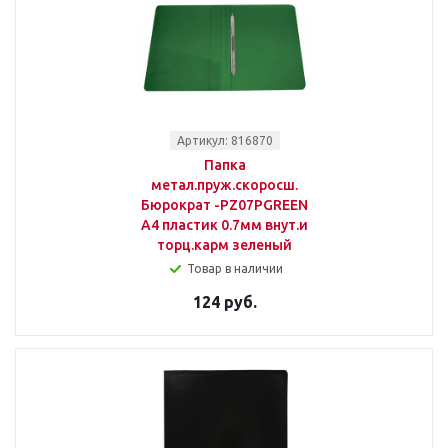
Артикул: 816870
Папка
метал.пруж.скоросш.
Бюрократ -PZ07PGREEN
A4 пластик 0.7мм внут.и
торц.карм зеленый
Товар в наличии
124 руб.