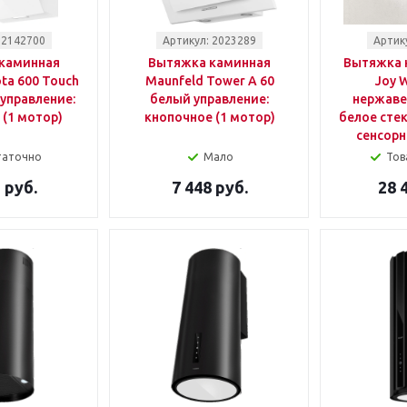
 2142700
Артикул: 2023289
Артик
каминная
Вытяжка каминная
Вытяжка к
ota 600 Touch
Maunfeld Tower A 60
Joy 
 управление:
белый управление:
нержаве
 (1 мотор)
кнопочное (1 мотор)
белое стек
сенсорн
таточно
Мало
Тов
 руб.
7 448 руб.
28 