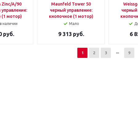
 Zinc/A/90
Maunfeld Tower 50
Weissg
 управление:
черный управление:
черный 
 (1 мотор)
кнопочное (1 мотор)
кнопочн
в наличии
Мало
Д
0 руб.
9 313 руб.
6 8
1
2
3
9