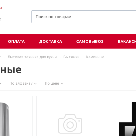
u
00
ОПЛАТА
ДОСТАВКА
САМОВЫВОЗ
ВАКАНС
г
-
Бытовая техника для кухни
-
Вытяжки
-
Каминные
нные
По алфавиту
По цене