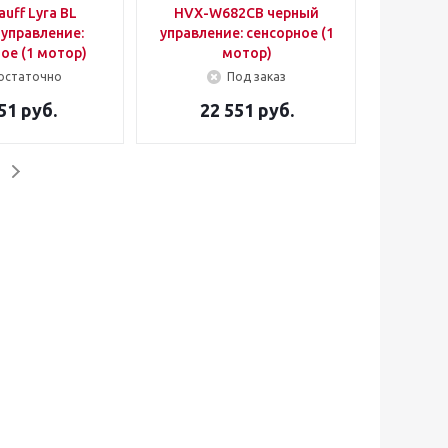
auff Lyra BL
HVX-W682CB черный
управление:
управление: сенсорное (1
ое (1 мотор)
мотор)
остаточно
Под заказ
51 руб.
22 551 руб.