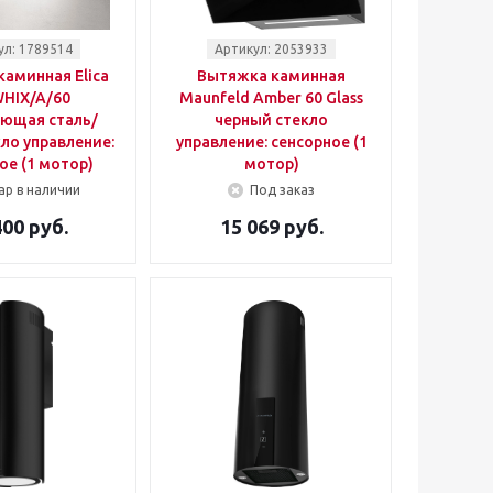
ул: 1789514
Артикул: 2053933
аминная Elica
Вытяжка каминная
WHIX/A/60
Maunfeld Amber 60 Glass
ющая сталь/
черный стекло
ло управление:
управление: сенсорное (1
ое (1 мотор)
мотор)
ар в наличии
Под заказ
400 руб.
15 069 руб.