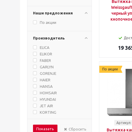
Вытяжка 
Weissgauff
Наши предложения
черный уп
кнопочное
По акции
Производитель
Дос
19 36
ELICA
ELIKOR
FABER
GARLYN
По акции
GORENJE
HAIER
HANSA
HOMSAIR
HYUNDAI
JET AIR
KORTING
KRONA
Артикул:
KUPPERSBERG
Сбросить
Вытяжка кам
LEX