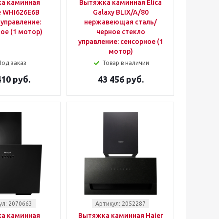
а каминная
Вытяжка каминная Elica
e WHI626E6B
Galaxy BLIX/A/80
управление:
нержавеющая сталь/
ое (1 мотор)
черное стекло
управление: сенсорное (1
мотор)
Под заказ
Товар в наличии
410 руб.
43 456 руб.
ул: 2070663
Артикул: 2052287
а каминная
Вытяжка каминная Haier