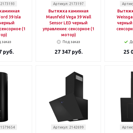
 2173193
Артикул: 2173197
Артик
каминная
Вытяжка каминная
Вытяжк
ord 39 Isla
Maunfeld Vega 39 Wall
Weissga
 черный
Sensor LED черный
черный 
сенсорное (1
управление: сенсорное (1
сенсорн
ор)
мотор)
 заказ
Под заказ
Д
7 руб.
27 347 руб.
25 
 1579654
Артикул: 2142699
Артик