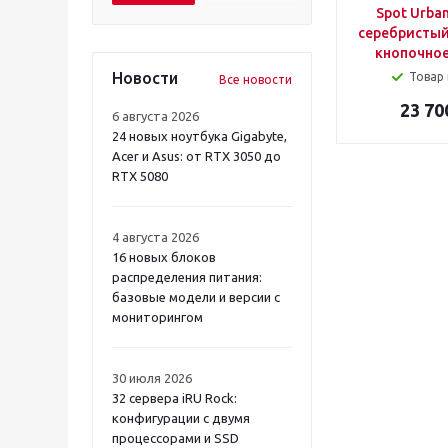
Spot Urban
MAUNFELD
серебристый
MBS
кнопочное
MEFERI
Новости
Товар 
Все новости
OASIS
23 70
SIMFER
6 августа 2026
WEISSGAUFF
24 новых ноутбука Gigabyte,
Acer и Asus: от RTX 3050 до
RTX 5080
4 августа 2026
16 новых блоков
распределения питания:
базовые модели и версии с
мониторингом
30 июля 2026
32 сервера iRU Rock:
конфигурации с двумя
процессорами и SSD