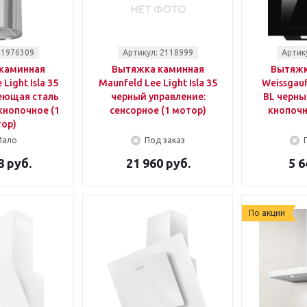
 1976309
Артикул: 2118999
Артик
каминная
Вытяжка каминная
Вытяжк
Light Isla 35
Maunfeld Lee Light Isla 35
Weissgauf
еющая сталь
черный управление:
BL черны
кнопочное (1
сенсорное (1 мотор)
кнопочн
ор)
Мало
Под заказ
8 руб.
21 960 руб.
5 6
По акции