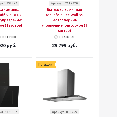
ул: 1998774
Артикул: 2112920
а каминная
Вытяжка каминная
uff Sun BLDC
Maunfeld Lee Wall 35
управление:
Sensor черный
ое (1 мотор)
управление: сенсорное (1
мотор)
остаточно
Под заказ
020 руб.
29 799 руб.
По акции
ул: 2079987
Артикул: 838769