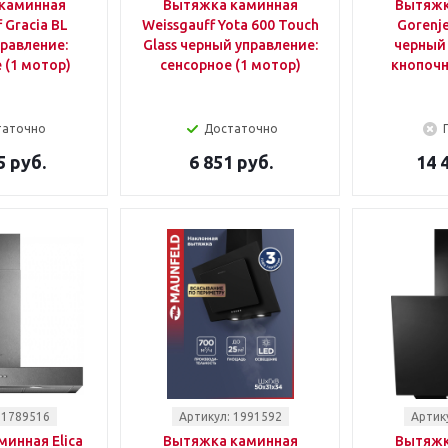
каминная
Вытяжка каминная
Вытяжк
 Gracia BL
Weissgauff Yota 600 Touch
Gorenj
равление:
Glass черный управление:
черный 
 (1 мотор)
сенсорное (1 мотор)
кнопочн
таточно
Достаточно
5 руб.
6 851 руб.
14 
 1789516
Артикул: 1991592
Артик
инная Elica
Вытяжка каминная
Вытяжк