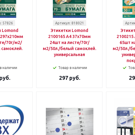
: 57826
Артикул: 818021
Артик
и Lomond
Этикетки Lomond
Этике
 297x210мм
2100165 A4 37x70мм
2100215 
те/70г/м2/
24шт на листе/70г/
65шт на
 самоклей.
м2/50л./белый самоклей.
м2/50л./б
универсальная
универ
пок
в наличии
Товар в наличии
Тов
руб.
297 руб.
29