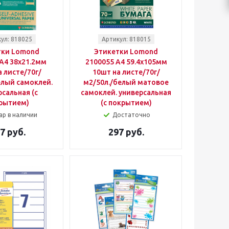
ул: 818025
Артикул: 818015
тки Lomond
Этикетки Lomond
A4 38x21.2мм
2100055 A4 59.4x105мм
 листе/70г/
10шт на листе/70г/
елый самоклей.
м2/50л./белый матовое
сальная (с
самоклей. универсальная
рытием)
(с покрытием)
ар в наличии
Достаточно
7 руб.
297 руб.