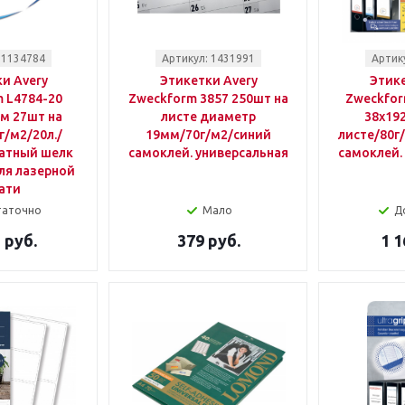
 1134784
Артикул: 1431991
Артик
и Avery
Этикетки Avery
Этике
 L4784-20
Zweckform 3857 250шт на
Zweckfor
мм 27шт на
листе диаметр
38x19
г/м2/20л./
19мм/70г/м2/синий
листе/80г
атный шелк
самоклей. универсальная
самоклей.
ля лазерной
ати
таточно
Мало
Д
 руб.
379 руб.
1 1