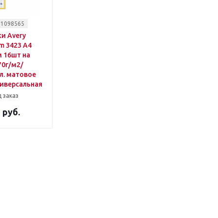
 1098565
и Avery
m 3423 A4
 16шт на
70г/м2/
л. матовое
ниверсальная
 заказ
 руб.