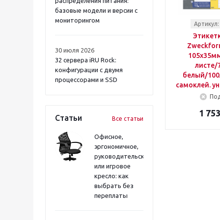
распределения питания:
базовые модели и версии с
мониторингом
Артикул:
Этикетк
Zweckfor
30 июля 2026
105x35мм
32 сервера iRU Rock:
листе/
конфигурации с двумя
белый/100
процессорами и SSD
самоклей. у
Под
1 753
Статьи
Все статьи
Офисное,
эргономичное,
руководительское
или игровое
кресло: как
выбрать без
переплаты