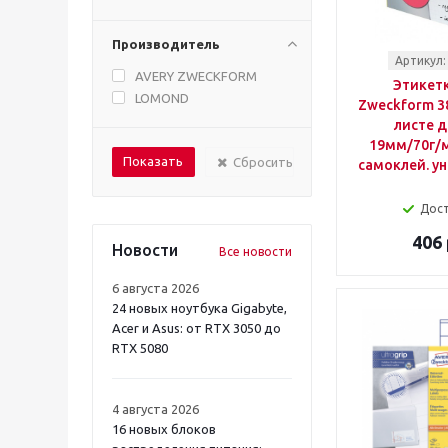
Производитель
Артикул:
AVERY ZWECKFORM
Этикетк
LOMOND
Zweckform 3
листе 
19мм/70г/
Сбросить
самоклей. у
Дос
406 
Новости
Все новости
6 августа 2026
24 новых ноутбука Gigabyte,
Acer и Asus: от RTX 3050 до
RTX 5080
4 августа 2026
16 новых блоков