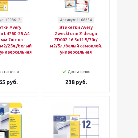
ул: 1098612
Артикул: 1168654
тки Avery
Этикетки Avery
m L4760-25 A4
Zweckform Z-design
2мм 7шт на
ZD002 16.5x11.5/70г/
/м2/25л./белый
м2/5л./белый самоклей.
 универсальная
универсальная
остаточно
Достаточно
65 руб.
238 руб.