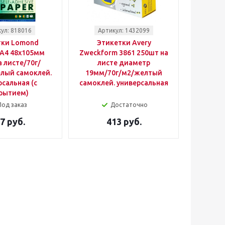
ул: 818016
Артикул: 1432099
тки Lomond
Этикетки Avery
 A4 48x105мм
Zweckform 3861 250шт на
 листе/70г/
листе диаметр
елый самоклей.
19мм/70г/м2/желтый
сальная (с
самоклей. универсальная
рытием)
Под заказ
Достаточно
7 руб.
413 руб.