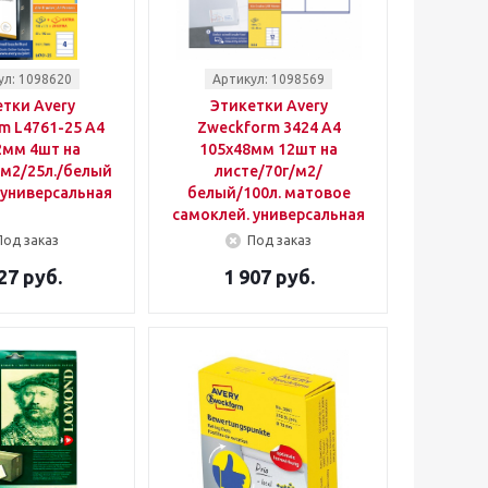
ул: 1098620
Артикул: 1098569
тки Avery
Этикетки Avery
m L4761-25 A4
Zweckform 3424 A4
2мм 4шт на
105x48мм 12шт на
/м2/25л./белый
листе/70г/м2/
 универсальная
белый/100л. матовое
самоклей. универсальная
Под заказ
Под заказ
27 руб.
1 907 руб.