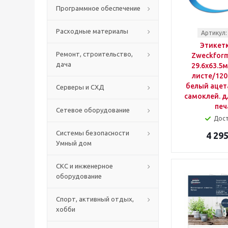
Программное обеспечение
Расходные материалы
Артикул:
Этикетк
Ремонт, строительство,
Zweckform
дача
29.6x63.5
листе/120
белый ацет
Серверы и СХД
самоклей. д
печ
Сетевое оборудование
Дос
Системы безопасности
4 295
Умный дом
СКС и инженерное
оборудование
Спорт, активный отдых,
хобби