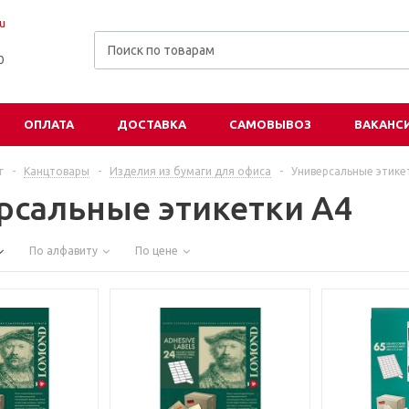
u
00
ОПЛАТА
ДОСТАВКА
САМОВЫВОЗ
ВАКАНС
г
-
Канцтовары
-
Изделия из бумаги для офиса
-
Универсальные этике
рсальные этикетки А4
По алфавиту
По цене