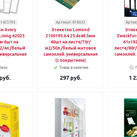
 1425795
Артикул: 818023
Артик
и Avery
Этикетки Lomond
Этике
iving 62025
2100195 A4 25.4x48.5мм
Zweckfor
м 6шт на
40шт на листе/70г/
61x19
2/4л./белый
м2/50л./белый матовое
листе/80г
ниверсальная
самоклей. универсальная
самоклей.
(с покрытием)
Мало
Товар в наличии
руб.
297 руб.
1 2