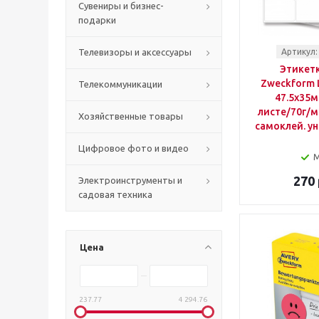
Сувениры и бизнес-
подарки
Телевизоры и аксессуары
Артикул:
Этикетк
Zweckform L
Телекоммуникации
47.5x35м
листе/70г/м
Хозяйственные товары
самоклей. у
Цифровое фото и видео
270 
Электроинструменты и
садовая техника
Цена
237.77
4 294.76