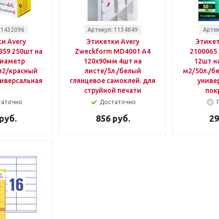
 1432096
Артикул: 1134849
Артик
и Avery
Этикетки Avery
Этике
859 250шт на
Zweckform MD4001 A4
2100065
диаметр
120x90мм 4шт на
12шт на
м2/красный
листе/5л./белый
м2/50л./б
ниверсальная
глянцевое самоклей. для
универ
струйной печати
пок
таточно
Достаточно
руб.
856 руб.
29