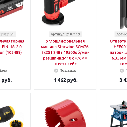
 2102151
Артикул: 2107119
Артик
умуляторная
Углошлифовальная
Отвертка
EIN-18-2.0
машина Starwind SCM76-
HFE001
Ion (103489)
2x2S1 24Вт 19500об/мин
патрон:
рез.шпин.:M10 d=76мм
6.35 мм 
жестк.кейс
ком
Мало
Под заказ
 руб.
1 462 руб.
3 4