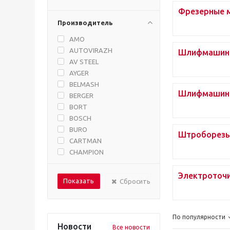
Фрезерные 
Производитель
AMO
AUTOVIRAZH
Шлифмашины
AV STEEL
AYGER
BELMASH
Шлифмашины
BERGER
BORT
BOSCH
BURO
Штроборез
CARTMAN
CHAMPION
CONDTROL
DAEWOO
Электроточ
Сбросить
DEFENDER
DEKO
DELI
По популярности
DENZEL
Новости
Все новости