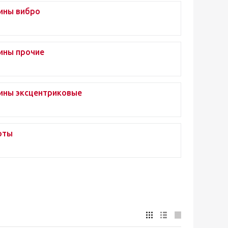
ны вибро
ны прочие
ны эксцентриковые
рты