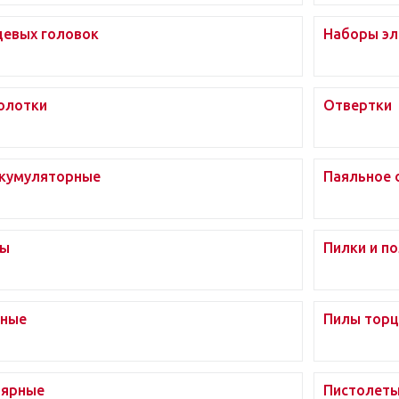
цевых головок
Наборы эл
олотки
Отвертки
ккумуляторные
Паяльное 
ры
Пилки и п
ьные
Пилы тор
лярные
Пистолеты