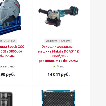
ул: 2031355
Артикул: 1626395
пила Bosch GCO
Углошлифовальная
2400Вт 3800об/
машина Makita DGA511Z
 d=355мм
8500об/мин
рез.шпин.:M14 d=125мм
остаточно
Мало
490 руб.
14 041 руб.