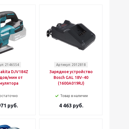
ул: 2146554
Артикул: 2012818
akita DJV184Z
Зарядное устройство
дов/мин от
Bosch GAL 18V-40
мулятора
(1600A019RJ)
остаточно
Товар в наличии
971 руб.
4 463 руб.