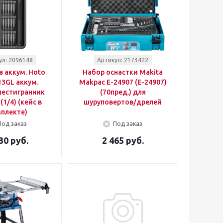
ул: 2096148
Артикул: 2173422
 аккум. Hoto
Набор оснастки Makita
3GL аккум.
Makpac E-24907 (E-24907)
шестигранник
(70пред.) для
(1/4) (кейс в
шуруповертов/дрелей
плекте)
Под заказ
Под заказ
30 руб.
2 465 руб.