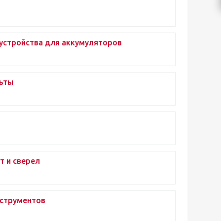
устройства для аккумуляторов
ьты
т и сверел
струментов