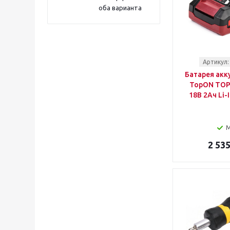
PITATEL
оба варианта
PROCONNECT
REDVERG
REXANT
RGK
RONDELL
Артикул:
SILWERHOF
Батарея акк
SPARTA
TopON TOP-
STARWIND
18В 2Ач Li-
STAYER
STEHER
STELS
STURM!
2 535
THORVIK
TOPON
TURBOSKY
UNI-T
URAGAN
VICTORINOX
WERA