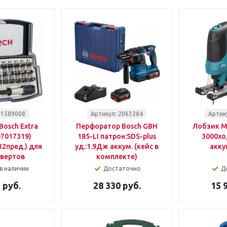
 1589008
Артикул: 2063284
Артик
Bosch Extra
Перфоратор Bosch GBH
Лобзик M
07017319)
185-LI патрон:SDS-plus
3000хо
32пред.) для
уд.:1.9Дж аккум. (кейс в
акку
вертов
комплекте)
в наличии
Достаточно
Д
 руб.
28 330 руб.
15 