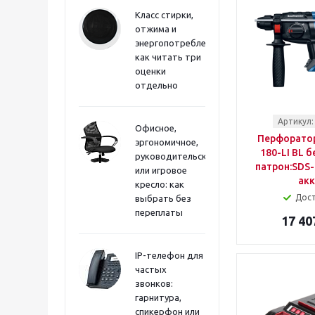
KARCHER
Класс стирки,
KLPRO
отжима и
KNIPEX
энергопотребления:
как читать три
KOLNER
оценки
KRAFTOOL
отдельно
KRANZ
LUX
MAKITA
Артикул:
Офисное,
MATRIX
Перфоратор
эргономичное,
MAX-PRO
180-LI BL б
руководительское
METABO
патрон:SDS-
или игровое
акк
METALLICA
кресло: как
MIRAX
Дос
выбрать без
MONOGRAM
переплаты
17 40
MOS
NONAME
IP-телефон для
OMBRA
частых
OVK TOOLS
звонков:
P.I.T.
гарнитура,
PATRIOT
спикерфон или