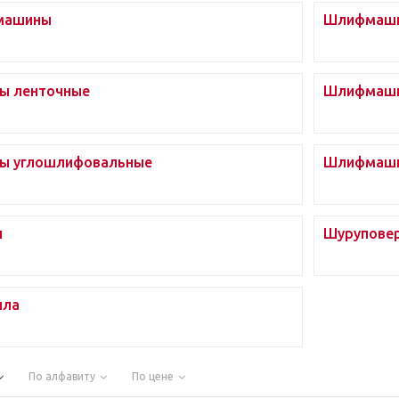
машины
Шлифмаши
 ленточные
Шлифмаши
 углошлифовальные
Шлифмаши
ы
Шурупове
ила
По алфавиту
По цене