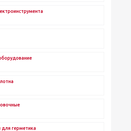
ектроинструмента
оборудование
олотна
цовочные
 для герметика