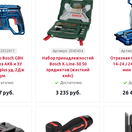
 2022017
Артикул: 2045454
Артик
 Bosch GBH
Набор принадлежностей
Отрезная 
ез АКБ и ЗУ
Bosch X-Line-50 50
14-24 J 
plus уд.:2Дж
предметов (жесткий
мин
ум.
кейс)
таточно
Достаточно
Д
7 руб.
3 235 руб.
26 