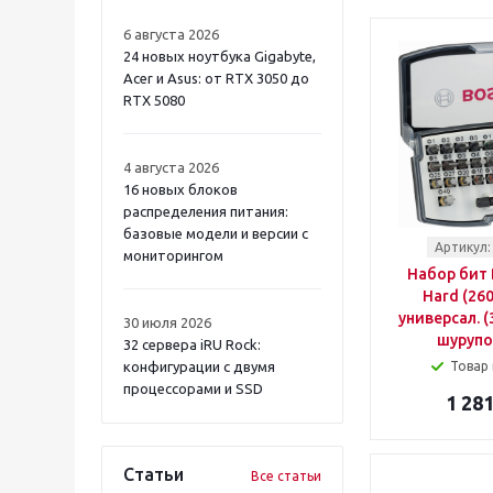
DEWALT
DEXX
6 августа 2026
DONGCHENG
24 новых ноутбука Gigabyte,
EDON
Acer и Asus: от RTX 3050 до
EINHELL
RTX 5080
ELITECH
ENFIELD
4 августа 2026
FERM
16 новых блоков
FIT
распределения питания:
FUBAG
базовые модели и версии с
GREENWORKS
Артикул:
мониторингом
GROSS
Набор бит 
HAMMER
Hard (26
HEYTEC
универсал. (
30 июля 2026
шурупо
HOTO
32 сервера iRU Rock:
HUTER
конфигурации с двумя
Товар 
процессорами и SSD
HYUNDAI
1 281
IEK
INGCO
JET
Статьи
Все статьи
JIB