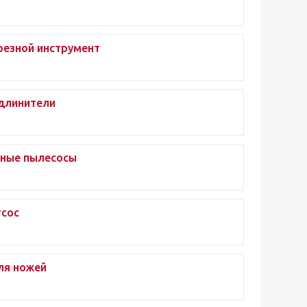
резной инструмент
длинители
ные пылесосы
сос
ля ножей