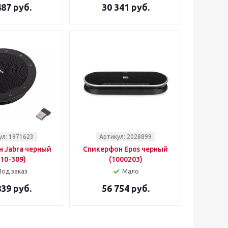
487 руб.
30 341 руб.
ул: 1971623
Артикул: 2028899
 Jabra черный
Спикерфон Epos черный
510-309)
(1000203)
Под заказ
Мало
839 руб.
56 754 руб.