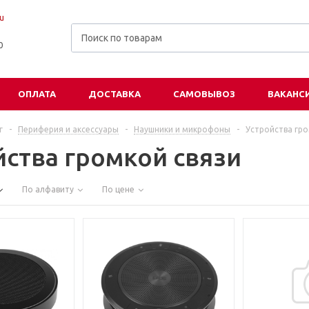
u
00
ОПЛАТА
ДОСТАВКА
САМОВЫВОЗ
ВАКАНС
г
-
Периферия и аксессуары
-
Наушники и микрофоны
-
Устройства гро
йства громкой связи
По алфавиту
По цене