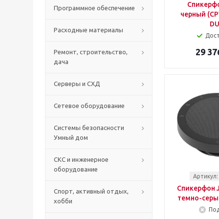
Спикерфо
Программное обеспечение
черный (C
DU
Расходные материалы
Дос
29 37
Ремонт, строительство,
дача
Серверы и СХД
Сетевое оборудование
Системы безопасности
Умный дом
СКС и инженерное
оборудование
Артикул:
Спикерфон J
Спорт, активный отдых,
темно-серый
хобби
Под