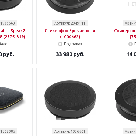
 1936663
Артикул: 2049111
Артик
abra Speak2
Спикерфон Epos черный
Спикерфон
 (2775-319)
(1000662)
(7
Мало
Под заказ
0 руб.
33 980 руб.
14 
 1862985
Артикул: 1936661
Артик