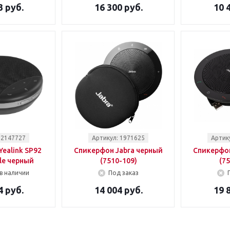
3 руб.
16 300 руб.
10 
 2147727
Артикул: 1971625
Артик
ealink SP92
Спикерфон Jabra черный
Спикерфон
le черный
(7510-109)
(7
в наличии
Под заказ
4 руб.
14 004 руб.
19 