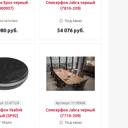
н Epos черный
Спикерфон Jabra черный
000937)
(7810-209)
остаточно
Под заказ
980 руб.
54 076 руб.
ул: 2147724
Артикул: 1118968
фон Yealink
Спикерфон Jabra черный
ый (SP92)
(7710-309)
Мало
Под заказ