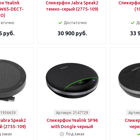
н Yealink
Спикерфон Jabra Speak2
Спикерфо
PW65-DECT-
темно-серый (2775-109)
(1
O)
таточно
Достаточно
Д
6 руб.
30 900 руб.
33 
 1936659
Артикул: 2147729
Артик
abra Speak2
Спикерфон Yealink SP96
Спикер
 (2755-109)
with Dongle черный
черн
 заказ
Под заказ