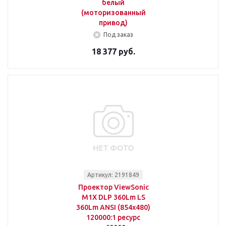
белый
(моторизованный
привод)
Под заказ
18 377 руб.
Артикул: 2191849
Проектор ViewSonic
M1X DLP 360Lm LS
360Lm ANSI (854x480)
120000:1 ресурс