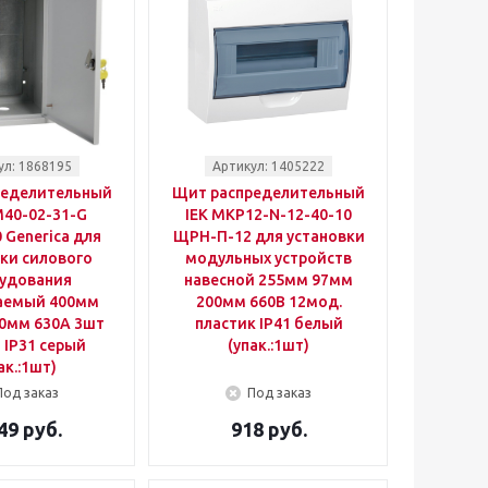
ул: 1868195
Артикул: 1405222
ределительный
Щит распределительный
M40-02-31-G
IEK MKP12-N-12-40-10
Generica для
ЩРН-П-12 для установки
ки силового
модульных устройств
удования
навесной 255мм 97мм
аемый 400мм
200мм 660B 12мод.
0мм 630A 3шт
пластик IP41 белый
 IP31 серый
(упак.:1шт)
ак.:1шт)
Под заказ
Под заказ
49 руб.
918 руб.