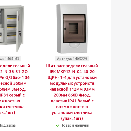
ул: 1405163
Артикул: 1405229
ределительный
Щит распределительный
2-N-36-31-ZO
IEK MKP12-N-04-40-20
н-3/36зо-1 36
ЩРН-П-4 для установки
весной 550мм
модульных устройств
60мм 36мод.
навесной 112мм 93мм
IP31 серый с
200мм 660B 4мод.
ожностью
пластик IP41 белый с
ки счетчика
возможностью
ак.:1шт)
установки счетчика
(упак.:1шт)
Под заказ
Товар в наличии