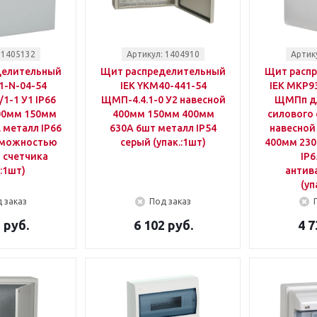
 1405132
Артикул: 1404910
Артик
делительный
Щит распределительный
Щит расп
1-N-04-54
IEK YKM40-441-54
IEK MKP9
1-1 У1 IP66
ЩМП-4.4.1-0 У2 навесной
ЩМПп дл
00мм 150мм
400мм 150мм 400мм
силового
 металл IP66
630A 6шт металл IP54
навесной
зможностью
серый (упак.:1шт)
400мм 230
 счетчика
IP6
.:1шт)
антив
(уп
 заказ
Под заказ
 руб.
6 102 руб.
4 7