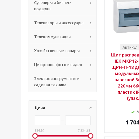
Сувениры и бизнес-
подарки
Телевизоры и аксессуары
Телекоммуникации
Артикул:
Хозяйственные товары
Щит распре
IEK MKP12-
Цифровое фото и видео
ЩРН-П-18 дл
модульных
Электроинструменты и
навесной 
садовая техника
220мм 66
пластик I
(упак
Цена
1 704
526.59
7 334.63