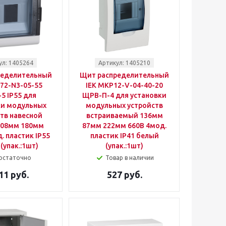
ул: 1405264
Артикул: 1405210
ределительный
Щит распределительный
72-N3-05-55
IEK MKP12-V-04-40-20
5 IP55 для
ЩРВ-П-4 для установки
ки модульных
модульных устройств
тв навесной
встраиваемый 136мм
108мм 180мм
87мм 222мм 660B 4мод.
. пластик IP55
пластик IP41 белый
(упак.:1шт)
(упак.:1шт)
остаточно
Товар в наличии
11 руб.
527 руб.