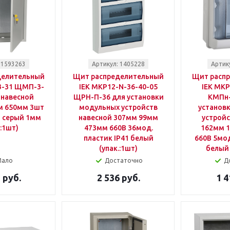
 1593263
Артикул: 1405228
Артик
делительный
Щит распределительный
Щит расп
3-31 ЩМП-3-
IEK MKP12-N-36-40-05
IEK MKP
 навесной
ЩРН-П-36 для установки
КМПн-
м 650мм 3шт
модульных устройств
установ
1 серый 1мм
навесной 307мм 99мм
устройс
.:1шт)
473мм 660B 36мод.
162мм 
пластик IP41 белый
660B 5мод
(упак.:1шт)
белый 
Мало
Достаточно
Д
 руб.
2 536 руб.
1 4