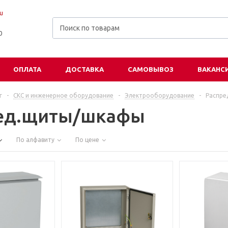
u
00
ОПЛАТА
ДОСТАВКА
САМОВЫВОЗ
ВАКАНС
г
-
СКС и инженерное оборудование
-
Электрооборудование
-
Распре
ед.щиты/шкафы
По алфавиту
По цене