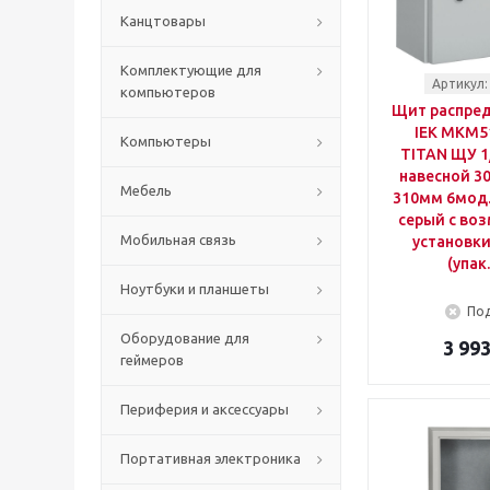
Канцтовары
Комплектующие для
Артикул:
компьютеров
Щит распре
IEK MKM5
Компьютеры
TITAN ЩУ 1/
навесной 3
Мебель
310мм 6мод.
серый с во
Мобильная связь
установки
(упак
Ноутбуки и планшеты
Под
Оборудование для
3 993
геймеров
Периферия и аксессуары
Портативная электроника