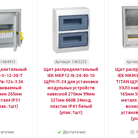
 1404933
Артикул: 1405225
Артик
делительный
Щит распределительный
Щит расп
-V-12-30-T
IEK MKP12-N-24-40-10
IEK MKM3
в-12з-3 36
ЩРН-П-24 для установки
TITAN ЩУР
раиваемый
модульных устройств
УХЛ3 на
0мм 265мм
навесной 270мм 99мм
165мм 5
талл IP31
327мм 660B 24мод.
металл 
пак.:1шт)
пластик IP41 белый
возм
(упак.:1шт)
установ
(уп
таточно
Достаточно