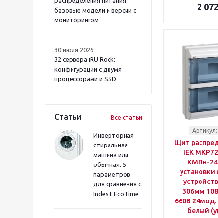
распределения питания:
2 072
базовые модели и версии с
мониторингом
30 июля 2026
32 сервера iRU Rock:
конфигурации с двумя
процессорами и SSD
Статьи
Все статьи
Артикул:
Инверторная
Щит распре
стиральная
IEK MKP72
машина или
КМПн-24 
обычная: 5
установки
параметров
устройств
для сравнения с
306мм 10
Indesit EcoTime
660B 24мод. 
белый (у