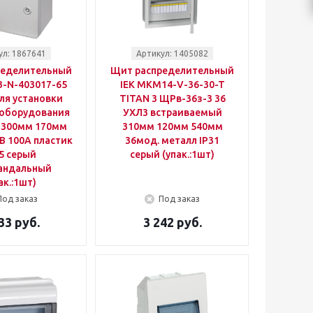
ул: 1867641
Артикул: 1405082
ределительный
Щит распределительный
3-N-403017-65
IEK MKM14-V-36-30-T
я установки
TITAN 3 ЩРв-36з-3 36
 оборудования
УХЛ3 встраиваемый
 300мм 170мм
310мм 120мм 540мм
B 100A пластик
36мод. металл IP31
5 серый
серый (упак.:1шт)
андальный
ак.:1шт)
Под заказ
Под заказ
33 руб.
3 242 руб.