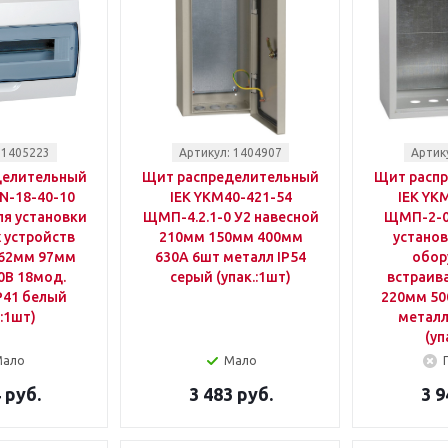
 1405223
Артикул: 1404907
Артик
делительный
Щит распределительный
Щит расп
N-18-40-10
IEK YKM40-421-54
IEK YK
я установки
ЩМП-4.2.1-0 У2 навесной
ЩМП-2-0 
 устройств
210мм 150мм 400мм
установ
362мм 97мм
630A 6шт металл IP54
обор
0B 18мод.
серый (упак.:1шт)
встраив
P41 белый
220мм 50
.:1шт)
металл
(уп
Мало
Мало
 руб.
3 483 руб.
3 9