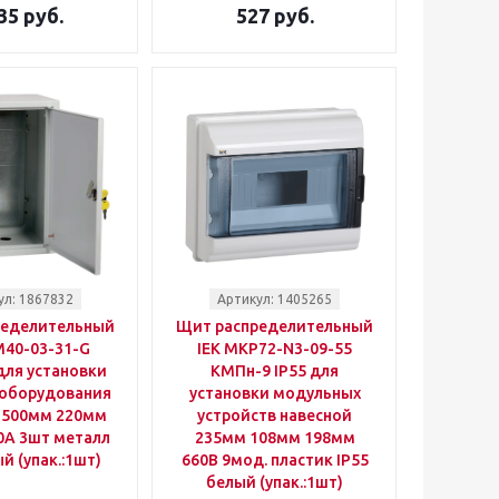
35 руб.
527 руб.
ул: 1867832
Артикул: 1405265
ределительный
Щит распределительный
M40-03-31-G
IEK MKP72-N3-09-55
для установки
КМПн-9 IP55 для
 оборудования
установки модульных
 500мм 220мм
устройств навесной
0A 3шт металл
235мм 108мм 198мм
ый (упак.:1шт)
660B 9мод. пластик IP55
белый (упак.:1шт)