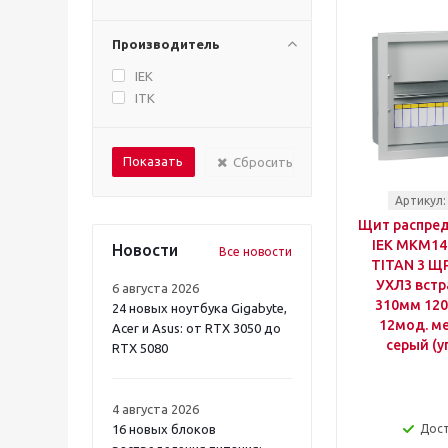
Производитель
IEK
ITK
Сбросить
Артикул:
Щит распре
IEK MKM14
Новости
Все новости
TITAN 3 ЩР
УХЛ3 вст
6 августа 2026
310мм 12
24 новых ноутбука Gigabyte,
12мод. ме
Acer и Asus: от RTX 3050 до
серый (у
RTX 5080
4 августа 2026
16 новых блоков
Дос