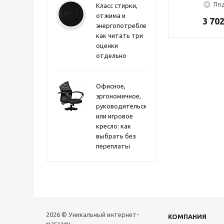
Под
Класс стирки,
отжима и
3 702
энергопотребления:
как читать три
оценки
отдельно
Офисное,
эргономичное,
руководительское
или игровое
кресло: как
выбрать без
переплаты
2026 © Уникальный интернет-
КОМПАНИЯ
магазин