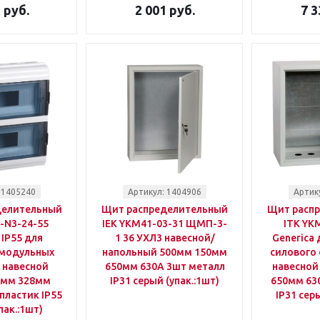
 руб.
2 001 руб.
7 3
 1405240
Артикул: 1404906
Артик
делительный
Щит распределительный
Щит расп
-N3-24-55
IEK YKM41-03-31 ЩМП-3-
ITK YK
IP55 для
1 36 УХЛ3 навесной/
Generica 
 модульных
напольный 500мм 150мм
силового
 навесной
650мм 630A 3шт металл
навесной
8мм 328мм
IP31 серый (упак.:1шт)
650мм 63
пластик IP55
IP31 сер
пак.:1шт)