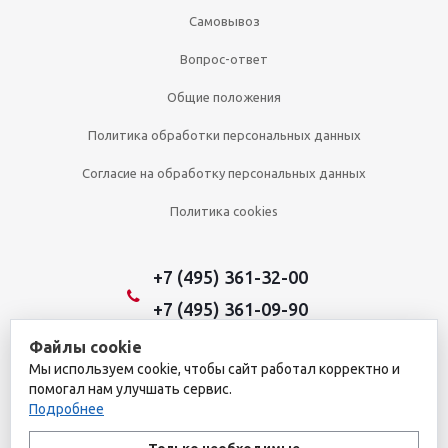
Самовывоз
Вопрос-ответ
Общие положения
Политика обработки персональных данных
Согласие на обработку персональных данных
Политика cookies
+7 (495) 361-32-00
+7 (495) 361-09-90
Файлы cookie
Мы используем cookie, чтобы сайт работал корректно и
2026 © Уникальный интернет-магазин
помогал нам улучшать сервис.
Обращаем ваше внимание на то, что данный интернет-сайт носит
Подробнее
исключительно информационный характер и ни при каких
условиях не является публичной офертой, определяемой