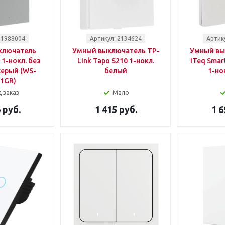
 1988004
Артикул: 2134624
Артик
ключатель
Умный выключатель TP-
Умный вы
 1-нокл. без
Link Tapo S210 1-нокл.
iTeq Smar
серый (WS-
белый
1-но
1GR)
 заказ
Мало
 руб.
1 415 руб.
1 6