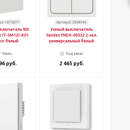
ул: 1875877
Артикул: 2068945
ключатель IEK
Умный выключатель
t IT-SM1ZI-K01
Yandex YNDX-00532 2-хкл.
кл. белый
универсальный белый
Мало
Под заказ
96 руб.
2 465 руб.