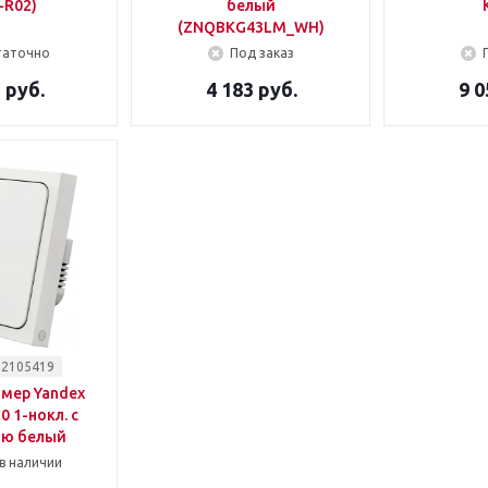
-R02)
белый
(ZNQBKG43LM_WH)
таточно
Под заказ
 руб.
4 183 руб.
9 0
 2105419
мер Yandex
 1-нокл. с
ью белый
в наличии