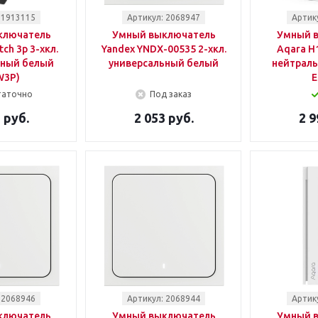
 1913115
Артикул: 2068947
Артик
ключатель
Умный выключатель
Умный 
ch 3p 3-хкл.
Yandex YNDX-00535 2-хкл.
Aqara H1
ьный белый
универсальный белый
нейтраль
W3P)
E
таточно
Под заказ
 руб.
2 053 руб.
2 9
 2068946
Артикул: 2068944
Артик
ключатель
Умный выключатель
Умный 