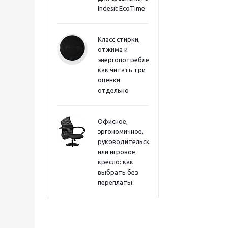
Indesit EcoTime
Класс стирки,
отжима и
энергопотребления:
как читать три
оценки
отдельно
Офисное,
эргономичное,
руководительское
или игровое
кресло: как
выбрать без
переплаты