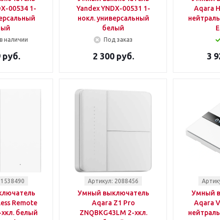
X-00534 1-
Yandex YNDX-00531 1-
Aqara H
версальный
нокл. универсальный
нейтраль
лый
белый
E
в наличии
Под заказ
 руб.
2 300 руб.
3 9
 1538490
Артикул: 2088456
Артик
ключатель
Умный выключатель
Умный 
less Remote
Aqara Z1 Pro
Aqara V
-хкл. белый
ZNQBKG43LM 2-хкл.
нейтраль