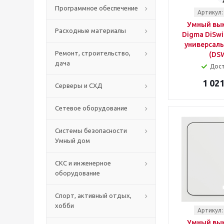
Программное обеспечение
Артикул:
Умный вы
Расходные материалы
Digma DiSwit
универсал
Ремонт, строительство,
(DS
дача
Дос
1 021
Серверы и СХД
Сетевое оборудование
Системы безопасности
Умный дом
СКС и инженерное
оборудование
Спорт, активный отдых,
хобби
Артикул:
Умный вы