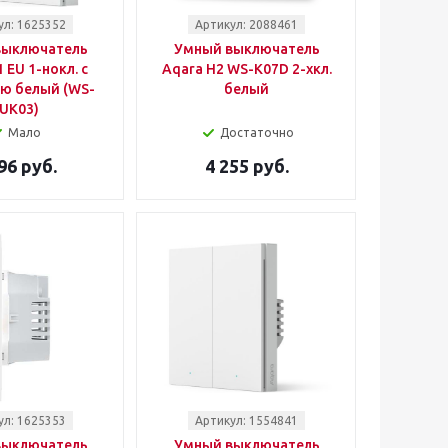
ул: 1625352
Артикул: 2088461
выключатель
Умный выключатель
 EU 1-нокл. с
Aqara H2 WS-K07D 2-хкл.
ю белый (WS-
белый
UK03)
Мало
Достаточно
96 руб.
4 255 руб.
ул: 1625353
Артикул: 1554841
выключатель
Умный выключатель