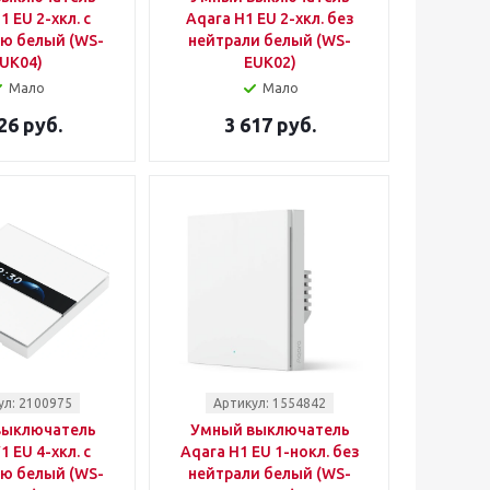
1 EU 2-хкл. с
Aqara H1 EU 2-хкл. без
ю белый (WS-
нейтрали белый (WS-
UK04)
EUK02)
Мало
Мало
26 руб.
3 617 руб.
ул: 2100975
Артикул: 1554842
выключатель
Умный выключатель
1 EU 4-хкл. с
Aqara H1 EU 1-нокл. без
ю белый (WS-
нейтрали белый (WS-