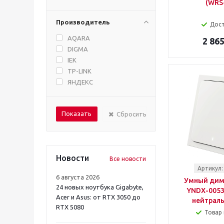
(WRS
Производитель
Дос
AQARA
2 865
DIGMA
IEK
TP-LINK
ЯНДЕКС
Сбросить
Новости
Все новости
Артикул:
6 августа 2026
Умный дим
24 новых ноутбука Gigabyte,
YNDX-00530
Acer и Asus: от RTX 3050 до
нейтрал
RTX 5080
Товар 