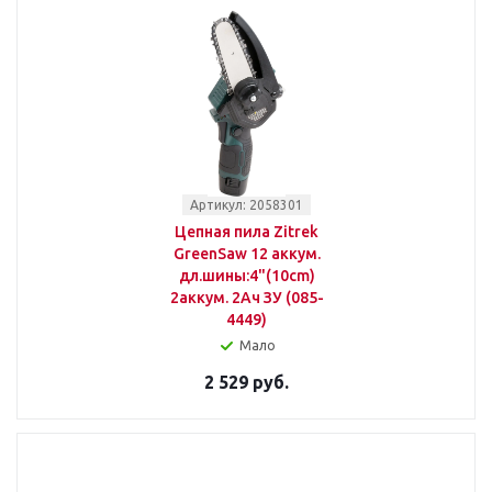
Артикул: 2058301
Цепная пила Zitrek
GreenSaw 12 аккум.
дл.шины:4"(10cm)
2аккум. 2Ач ЗУ (085-
4449)
Мало
2 529 руб.