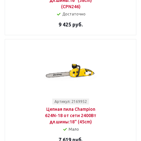
дл.шины:16" (38cm)
(CPN246)
Достаточно
9 425 руб.
Артикул: 2169952
Цепная пила Champion
624N-18 от сети 2400Вт
дл.шины:18" (45cm)
Мало
7 619 руб.