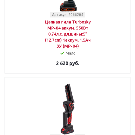
Артикул: 2066204
Цепная пила Turbosky
MP-04 аккум. 550Вт
0.74л.с. дл.шины:5"
(12.7cm) 1аккум. 1.5Ач
ЗУ (МР-04)
Мало
2 620 руб.