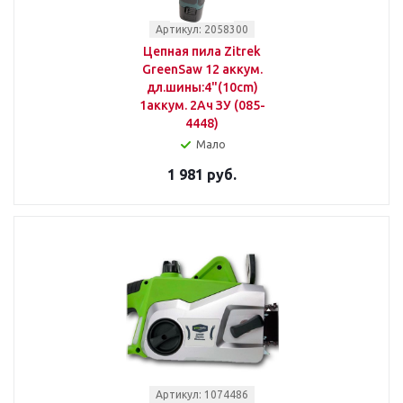
Артикул: 2058300
Цепная пила Zitrek
GreenSaw 12 аккум.
дл.шины:4"(10cm)
1аккум. 2Ач ЗУ (085-
4448)
Мало
1 981 руб.
Артикул: 1074486