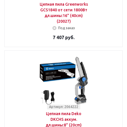
Цепная пила Greenworks
GCS1840 от сети 1800Вт
дл.шины:16" (40cm)
(20027)
Под заказ
7 407 руб.
Артикул: 2064222
Цепная пила Deko
DKCHS аккум.
дл.шины:8" (20cm)