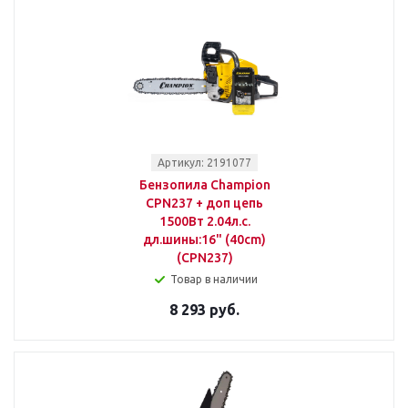
Артикул: 2191077
Бензопила Champion
СPN237 + доп цепь
1500Вт 2.04л.с.
дл.шины:16" (40cm)
(СPN237)
Товар в наличии
8 293 руб.