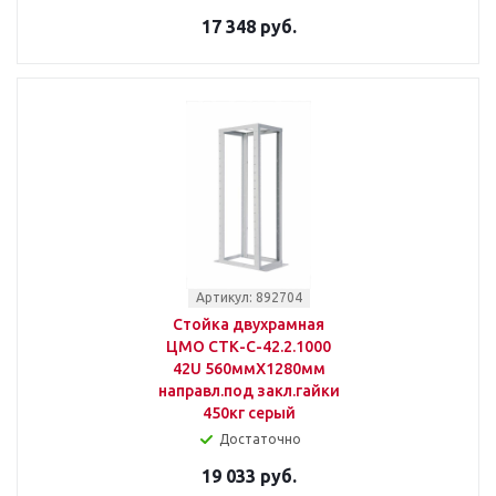
17 348 руб.
Артикул: 892704
Стойка двухрамная
ЦМО СТК-С-42.2.1000
42U 560ммX1280мм
направл.под закл.гайки
450кг серый
Достаточно
19 033 руб.