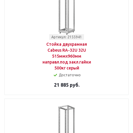
Артикул: 2155941
Стойка двухрамная
Cabeus RA-32U 32U
515ммx960мм
направл.под закл.гайки
500кг серый
Достаточно
21 885 руб.