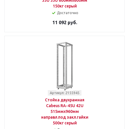
33U 33U 600ммx600мм
150кг серый
Достаточно
11 092 руб.
Артикул: 2155945
Стойка двухрамная
Cabeus RA-45U 42U
515ммx960мм
направл.под закл.гайки
500кг серый