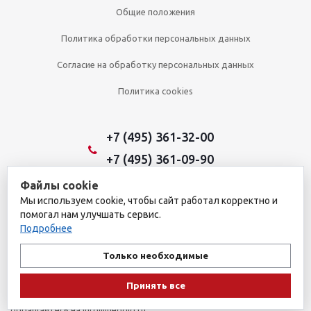
Общие положения
Политика обработки персональных данных
Согласие на обработку персональных данных
Политика cookies
+7 (495) 361-32-00
+7 (495) 361-09-90
Файлы cookie
Мы используем cookie, чтобы сайт работал корректно и
2026 © Уникальный интернет-магазин
помогал нам улучшать сервис.
Обращаем ваше внимание на то, что данный интернет-сайт носит
Подробнее
исключительно информационный характер и ни при каких
условиях не является публичной офертой, определяемой
Только необходимые
положениями пункта 1 статьи 437 Гражданского кодекса
Российской Федерации. Для получения подробной информации о
Принять все
наличии и стоимости указанных товаров и (или) услуг, пожалуйста,
обращайтесь на info@neogid.ru.