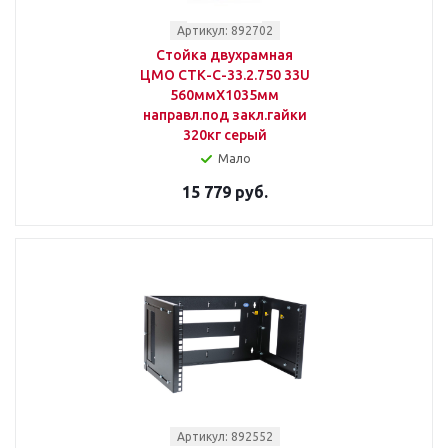
Артикул: 892702
Стойка двухрамная
ЦМО СТК-С-33.2.750 33U
560ммX1035мм
направл.под закл.гайки
320кг серый
Мало
15 779 руб.
Артикул: 892552