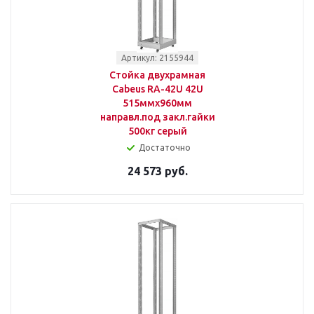
Артикул: 2155944
Стойка двухрамная
Cabeus RA-42U 42U
515ммx960мм
направл.под закл.гайки
500кг серый
Достаточно
24 573 руб.