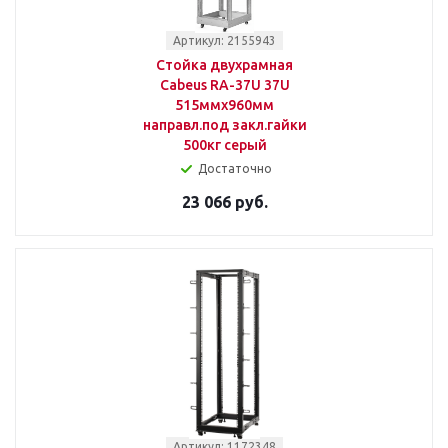
Артикул: 2155943
Стойка двухрамная
Cabeus RA-37U 37U
515ммx960мм
направл.под закл.гайки
500кг серый
Достаточно
23 066 руб.
Артикул: 1172348