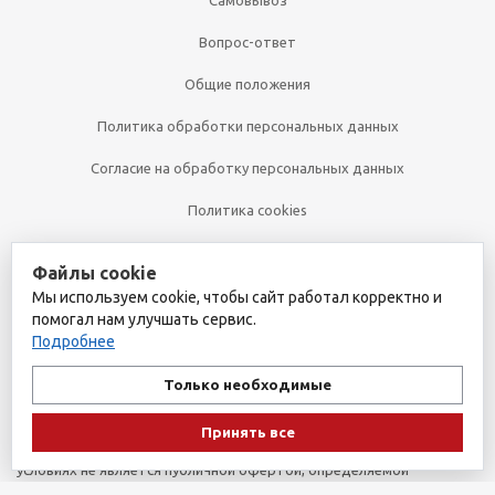
Самовывоз
Вопрос-ответ
Общие положения
Политика обработки персональных данных
Согласие на обработку персональных данных
Политика cookies
Файлы cookie
+7 (495) 361-32-00
Мы используем cookie, чтобы сайт работал корректно и
+7 (495) 361-09-90
помогал нам улучшать сервис.
Подробнее
Только необходимые
2026 © Уникальный интернет-магазин
Обращаем ваше внимание на то, что данный интернет-сайт носит
Принять все
исключительно информационный характер и ни при каких
условиях не является публичной офертой, определяемой
положениями пункта 1 статьи 437 Гражданского кодекса