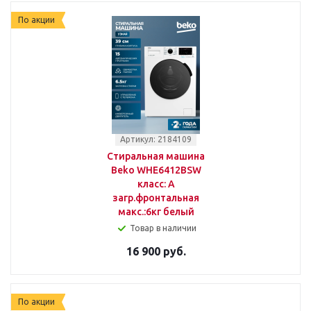
По акции
Артикул: 2184109
Стиральная машина
Beko WHE6412BSW
класс: A
загр.фронтальная
макс.:6кг белый
Товар в наличии
16 900 руб.
По акции