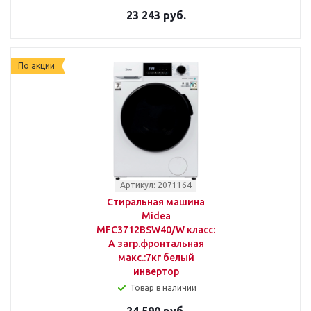
23 243 руб.
По акции
Артикул: 2071164
Стиральная машина
Midea
MFC3712BSW40/W класс:
A загр.фронтальная
макс.:7кг белый
инвертор
Товар в наличии