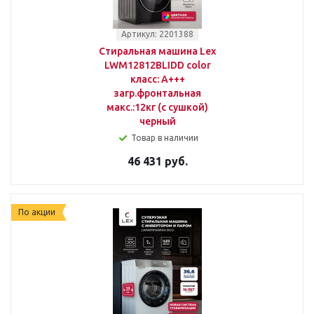
Артикул: 2201388
Стиральная машина Lex
LWM12812BLIDD color
класс: A+++
загр.фронтальная
макс.:12кг (с сушкой)
черный
Товар в наличии
46 431 руб.
По акции