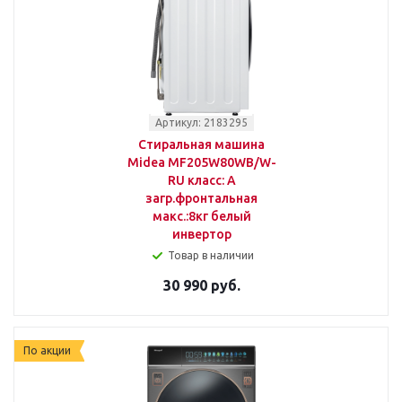
Артикул: 2183295
Стиральная машина
Midea MF205W80WB/W-
RU класс: A
загр.фронтальная
макс.:8кг белый
инвертор
Товар в наличии
30 990 руб.
По акции