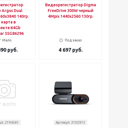
егистратор
Видеорегистратор Digma
e Argus Dual
FreeDrive 300W черный
60x3840 140гр.
4Mpix 1440x2560 130гр.
 карта в
екте:64Gb
ar SSG86296
Мало
Под заказ
890 руб.
4 697 руб.
ул: 2194561
Артикул: 2102913