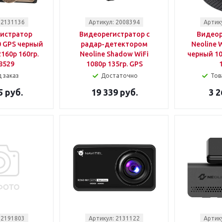
 2131136
Артикул: 2008394
Артик
истратор
Видеорегистратор с
Видеор
0 GPS черный
радар-детектором
Neoline 
160p 160гр.
Neoline Shadow WiFi
черный 10
8529
1080p 135гр. GPS
 заказ
Достаточно
Тов
5 руб.
19 339 руб.
3 2
 2191803
Артикул: 2131122
Артик