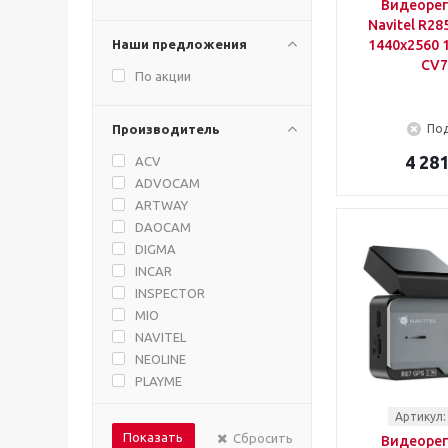
Видеорег
Navitel R28
Наши предложения
1440x2560 1
CV7
По акции
Производитель
Под
4 281
ACV
ADVOCAM
ARTWAY
DAOCAM
DIGMA
INCAR
INSPECTOR
MIO
NAVITEL
NEOLINE
PLAYME
PRESTIGIO
Артикул:
ROADGID
Сбросить
Видеорег
SHO-ME