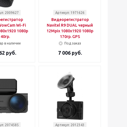
ул: 2009627
Артикул: 1971626
егистратор
Видеорегистратор
WowCam Wi-Fi
Navitel R9 DUAL черный
80x1920 1080p
12Mpix 1080x1920 1080p
140гр.
170гр. GPS
ар в наличии
Под заказ
62 руб.
7 006 руб.
ул: 2074585
Артикул: 2012343