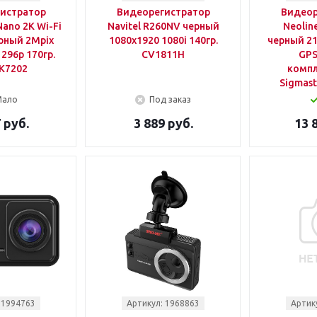
истратор
Видеорегистратор
Видеор
Nano 2K Wi-Fi
Navitel R260NV черный
Neolin
рный 2Mpix
1080x1920 1080i 140гр.
черный 21
296p 170гр.
CV1811H
GPS
K7202
компл
Sigmast
Мало
Под заказ
 руб.
3 889 руб.
13 
 1994763
Артикул: 1968863
Артик