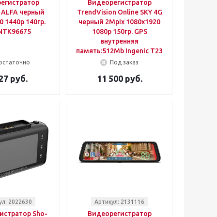
егистратор
Видеорегистратор
r ALFA черный
TrendVision Online SKY 4G
0 1440p 140гр.
черный 2Mpix 1080x1920
NTK96675
1080p 150гр. GPS
внутренняя
память:512Mb Ingenic T23
остаточно
Под заказ
27 руб.
11 500 руб.
ул: 2022630
Артикул: 2131116
истратор Sho-
Видеорегистратор