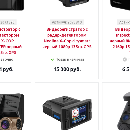
 2073820
Артикул: 2073819
Артик
стратор с
Видеорегистратор с
Видеор
тектором
радар-детектором
Inspec
e X-COP
Neoline X-Cop citysmart
черный 8M
ER черный
черный 1080p 135гр. GPS
2160p 15
5гр. GPS
таточно
Товар в наличии
4 руб.
15 300 руб.
6 5