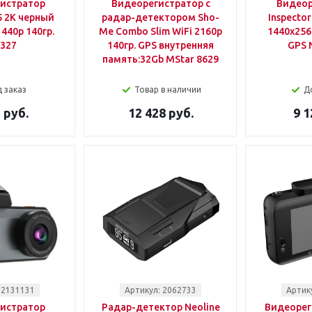
истратор
Видеорегистратор с
Видеор
5 2К черный
радар-детектором Sho-
Inspecto
440p 140гр.
Me Combo Slim WiFi 2160p
1440x256
327
140гр. GPS внутренняя
GPS 
память:32Gb MStar 8629
 заказ
Товар в наличии
Д
 руб.
12 428 руб.
9 1
 2131131
Артикул: 2062733
Артик
истратор
Радар-детектор Neoline
Видеорег