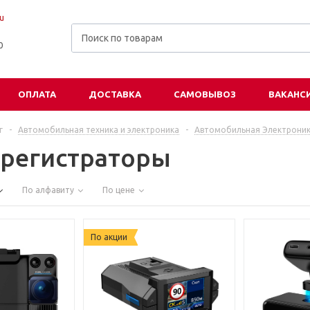
u
00
ОПЛАТА
ДОСТАВКА
САМОВЫВОЗ
ВАКАНС
г
-
Автомобильная техника и электроника
-
Автомобильная Электрони
регистраторы
По алфавиту
По цене
По акции