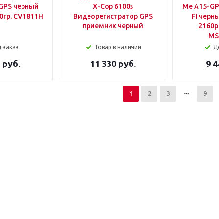
 GPS черный
X-Cop 6100s
Me A15-GP
0гр. CV1811H
Видеорегистратор GPS
FI черн
приемник черный
2160p
MS
 заказ
Товар в наличии
Д
 руб.
11 330 руб.
9 4
1
2
3
9