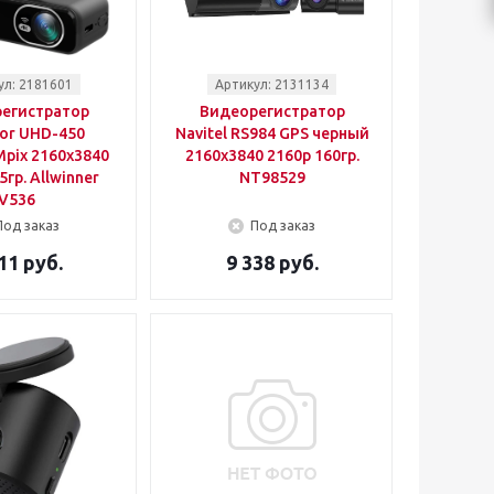
ул: 2181601
Артикул: 2131134
егистратор
Видеорегистратор
tor UHD-450
Navitel RS984 GPS черный
pix 2160x3840
2160x3840 2160p 160гр.
5гр. Allwinner
NT98529
V536
Под заказ
Под заказ
11 руб.
9 338 руб.