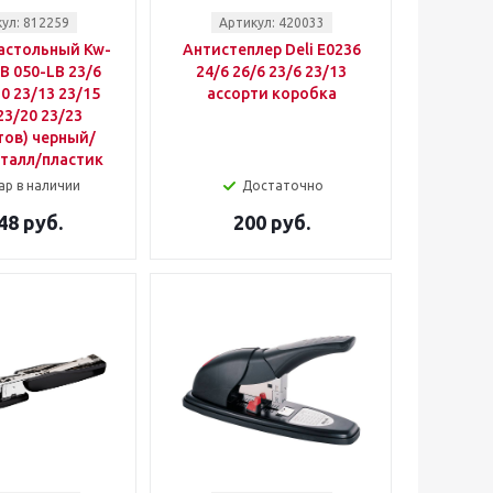
ул: 812259
Артикул: 420033
астольный Kw-
Антистеплер Deli E0236
LB 050-LB 23/6
24/6 26/6 23/6 23/13
10 23/13 23/15
ассорти коробка
23/20 23/23
тов) черный/
талл/пластик
ар в наличии
Достаточно
48 руб.
200 руб.