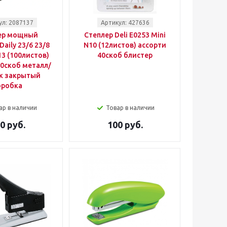
ул: 2087137
Артикул: 427636
ер мощный
Степлер Deli E0253 Mini
Daily 23/6 23/8
N10 (12листов) ассорти
13 (100листов)
40скоб блистер
0скоб металл/
к закрытый
оробка
ар в наличии
Товар в наличии
0 руб.
100 руб.