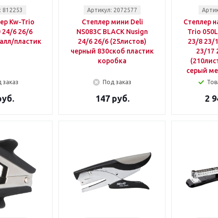
: 812253
Артикул: 2072577
Артик
ер Kw-Trio
Степлер мини Deli
Степлер н
 24/6 26/6
NS083C BLACK Nusign
Trio 050
алл/пластик
24/6 26/6 (25листов)
23/8 23/
черный 830скоб пластик
23/17 
коробка
(210лис
серый ме
 заказ
Под заказ
Тов
руб.
147 руб.
2 9