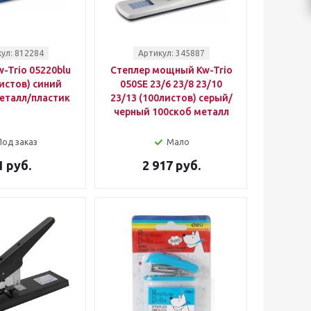
ул: 812284
Артикул: 345887
-Trio 05220blu
Степлер мощный Kw-Trio
истов) синий
050SE 23/6 23/8 23/10
еталл/пластик
23/13 (100листов) серый/
черный 100скоб металл
Под заказ
Мало
1 руб.
2 917 руб.