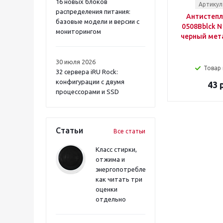
16 новых блоков
Артикул
распределения питания:
Антистепл
базовые модели и версии с
0508Bblck N
мониторингом
черный мет
30 июля 2026
Товар 
32 сервера iRU Rock:
конфигурации с двумя
43 
процессорами и SSD
Статьи
Все статьи
Класс стирки,
отжима и
энергопотребления:
как читать три
оценки
отдельно