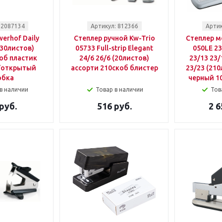
 2087134
Артикул: 812366
Артик
werhof Daily
Степлер ручной Kw-Trio
Степлер м
(30листов)
05733 Full-strip Elegant
050LE 23
об пластик
24/6 26/6 (20листов)
23/13 23/
/открытый
ассорти 210скоб блистер
23/23 (210
обка
черный 1
в наличии
Товар в наличии
Тов
руб.
516 руб.
2 6