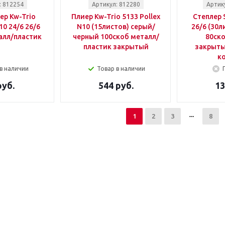
: 812254
Артикул: 812280
Артик
ер Kw-Trio
Плиер Kw-Trio 5133 Pollex
Степлер 
10 24/6 26/6
N10 (15листов) серый/
26/6 (30л
алл/пластик
черный 100скоб металл/
80ско
пластик закрытый
закрыт
к
в наличии
Товар в наличии
руб.
544 руб.
13
1
2
3
8