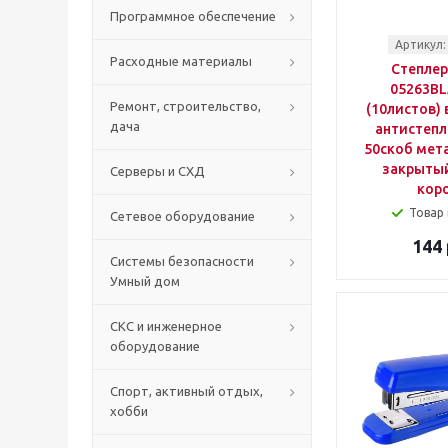
Программное обеспечение
Артикул:
Расходные материалы
Степлер
05263BL
Ремонт, строительство,
(10листов)
дача
антистепл
50скоб мет
закрыты
Серверы и СХД
кор
Товар 
Сетевое оборудование
144 
Системы безопасности
Умный дом
СКС и инженерное
оборудование
Спорт, активный отдых,
хобби