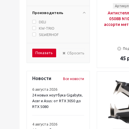
Артикул
Производитель
Антистепл
0508B N10
DELI
ассорти мет
KW-TRIO
SILWERHOF
Под
Сбросить
45 
Новости
Все новости
6 августа 2026
24 новых ноутбука Gigabyte,
Acer и Asus: от RTX 3050 до
RTX 5080
4 августа 2026