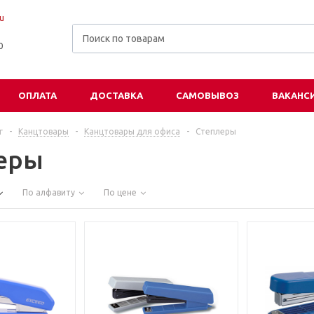
u
00
ОПЛАТА
ДОСТАВКА
САМОВЫВОЗ
ВАКАНС
г
-
Канцтовары
-
Канцтовары для офиса
-
Степлеры
еры
По алфавиту
По цене