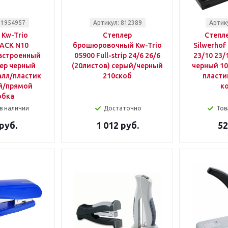
 1954957
Артикул: 812389
Артик
 Kw-Trio
Степлер
Степл
ACK N10
брошюровочный Kw-Trio
Silwerhof 
 встроенный
05900 Full-strip 24/6 26/6
23/10 23/
ер черный
(20листов) серый/черный
черный 10
алл/пластик
210скоб
пласти
й/прямой
к
обка
в наличии
Достаточно
Тов
руб.
1 012 руб.
52