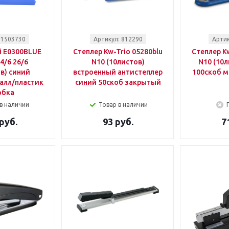
 1503730
Артикул: 812290
Артик
i E0300BLUE
Степлер Kw-Trio 05280blu
Степлер Kw
4/6 26/6
N10 (10листов)
N10 (10л
в) синий
встроенный антистеплер
100скоб м
алл/пластик
синий 50скоб закрытый
обка
в наличии
Товар в наличии
руб.
93 руб.
7