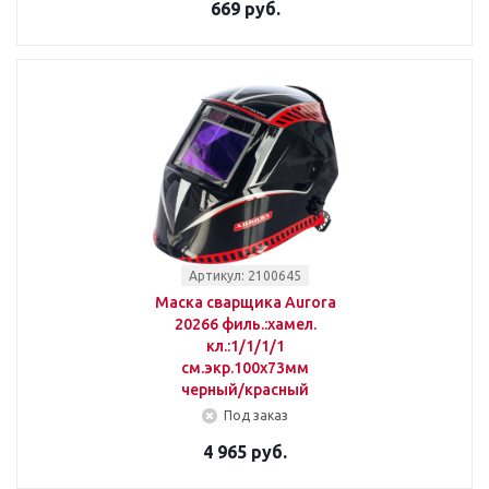
669 руб.
Артикул: 2100645
Маска сварщика Aurora
20266 филь.:хамел.
кл.:1/1/1/1
см.экр.100x73мм
черный/красный
Под заказ
4 965 руб.