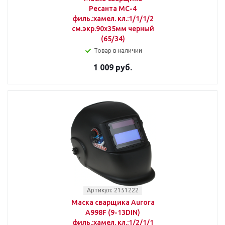
Ресанта МС-4
филь.:хамел. кл.:1/1/1/2
см.экр.90x35мм черный
(65/34)
Товар в наличии
1 009 руб.
Артикул: 2151222
Маска сварщика Aurora
A998F (9-13DIN)
филь.:хамел. кл.:1/2/1/1