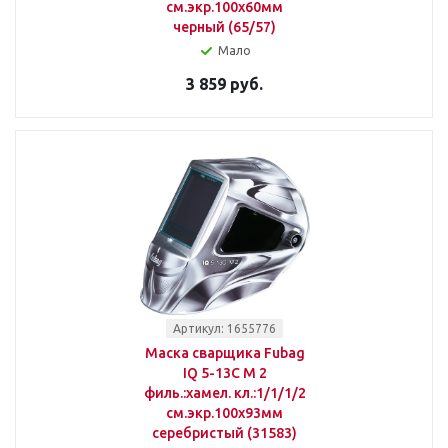
см.экр.100x60мм
черный (65/57)
Мало
3 859 руб.
Артикул: 1655776
Маска сварщика Fubag
IQ 5-13C M 2
филь.:хамел. кл.:1/1/1/2
см.экр.100x93мм
серебристый (31583)