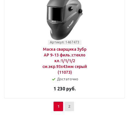
Артикул: 1467473
Маска сварщика Зубр
АР 9-13 филь.:стекло
кл.:1/1/1/2
см.экр.93x43мм серый
(11073)
Достаточно
1 230 руб.
1
2