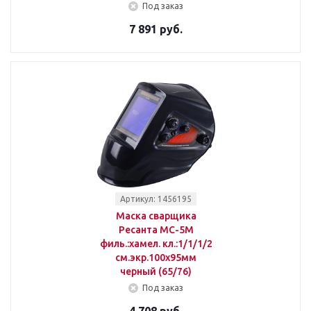
Под заказ
7 891 руб.
Артикул: 1456195
Маска сварщика
Ресанта МС-5М
филь.:хамел. кл.:1/1/1/2
см.экр.100x95мм
черный (65/76)
Под заказ