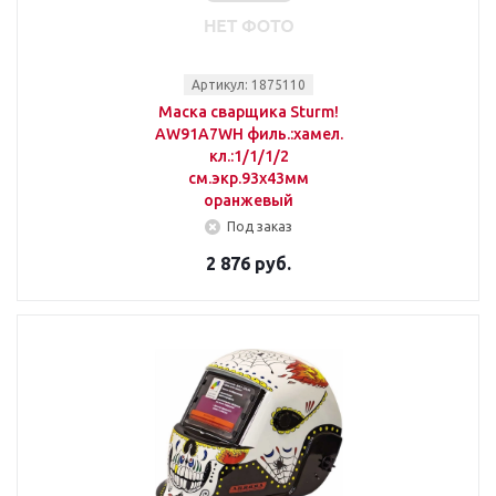
Артикул: 1875110
Маска сварщика Sturm!
AW91A7WH филь.:хамел.
кл.:1/1/1/2
см.экр.93x43мм
оранжевый
Под заказ
2 876 руб.