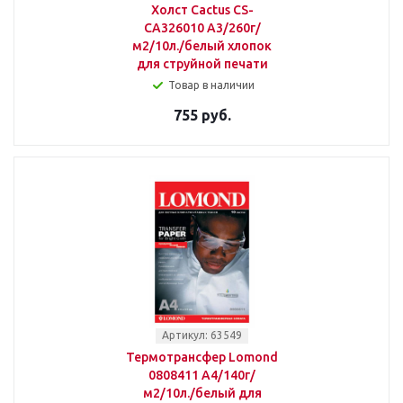
Холст Cactus CS-
CA326010 A3/260г/
м2/10л./белый хлопок
для струйной печати
Товар в наличии
755 руб.
Артикул: 63549
Термотрансфер Lomond
0808411 A4/140г/
м2/10л./белый для