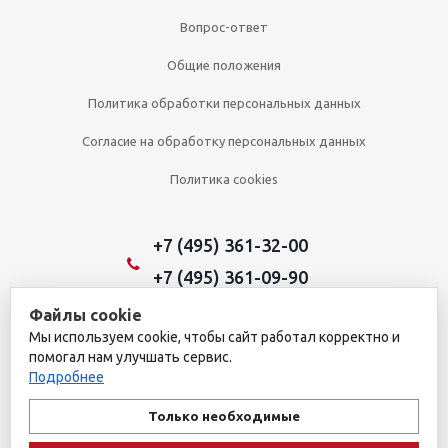
Вопрос-ответ
Общие положения
Политика обработки персональных данных
Согласие на обработку персональных данных
Политика cookies
+7 (495) 361-32-00
+7 (495) 361-09-90
Файлы cookie
Мы используем cookie, чтобы сайт работал корректно и
2026 © Уникальный интернет-магазин
помогал нам улучшать сервис.
Обращаем ваше внимание на то, что данный интернет-сайт носит
Подробнее
исключительно информационный характер и ни при каких
условиях не является публичной офертой, определяемой
Только необходимые
положениями пункта 1 статьи 437 Гражданского кодекса