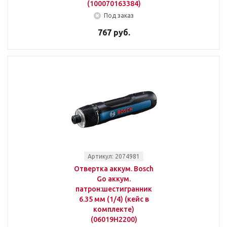
(100070163384)
Под заказ
767 руб.
Артикул: 2074981
Отвертка аккум. Bosch
Go аккум.
патрон:шестигранник
6.35 мм (1/4) (кейс в
комплекте)
(06019H2200)