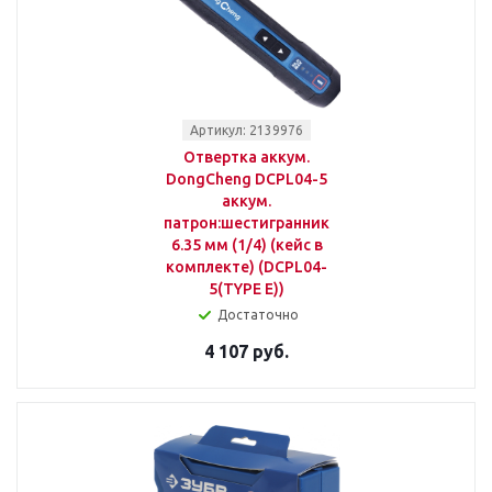
Артикул: 2139976
Отвертка аккум.
DongCheng DCPL04-5
аккум.
патрон:шестигранник
6.35 мм (1/4) (кейс в
комплекте) (DCPL04-
5(TYPE E))
Достаточно
4 107 руб.