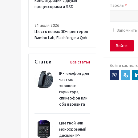
конфигурации с двумя
Пароль
*
процессорами и SSD
21 июля 2026
Запомнить
Шесть новых 3D-принтеров
Bambu Lab, Flashforge и Qidi
Войти
Статьи
Все статьи
Войти как поль
IP-телефон для
частых
звонков:
гарнитура,
спикерфон или
оба варианта
Цветной или
монохромный
дисплей IP-