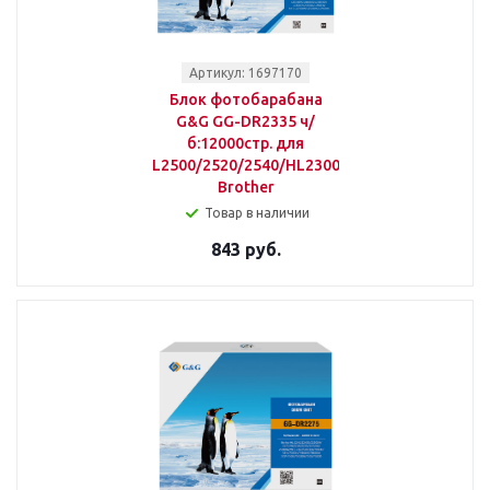
Артикул: 1697170
Блок фотобарабана
G&G GG-DR2335 ч/
б:12000стр. для
L2500/2520/2540/HL2300/2340/2360/MFC270
Brother
Товар в наличии
843 руб.