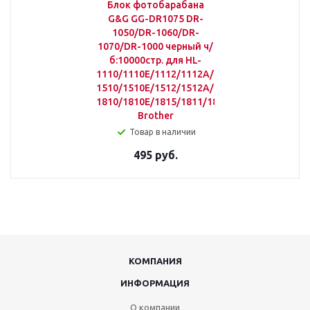
Блок фотобарабана
G&G GG-DR1075 DR-
1050/DR-1060/DR-
1070/DR-1000 черный ч/
б:10000стр. для HL-
1110/1110E/1112/1112A/1112E/1110R/1111/
1510/1510E/1512/1512A/1512E/1511/1518;M
1810/1810E/1815/1811/1813/1815/1818
Brother
Товар в наличии
495 руб.
КОМПАНИЯ
ИНФОРМАЦИЯ
О компании