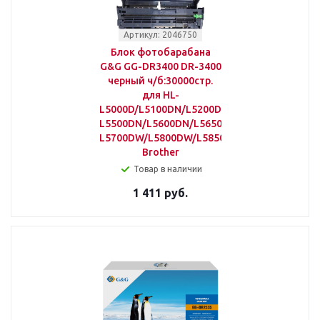
Артикул: 2046750
Блок фотобарабана
G&G GG-DR3400 DR-3400
черный ч/б:30000стр.
для HL-
L5000D/L5100DN/L5200DW/L5200DWT/L620
L5500DN/L5600DN/L5650DN;MFC-
L5700DW/L5800DW/L5850DW/L5900DW/L670
Brother
Товар в наличии
1 411 руб.