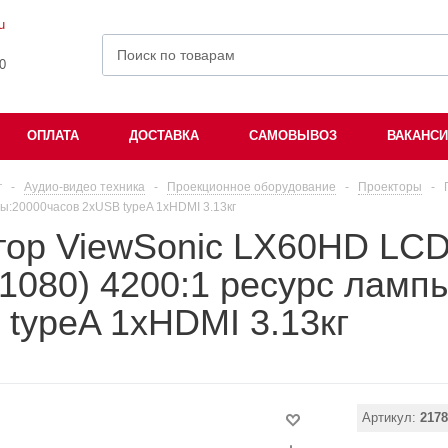
u
00
ОПЛАТА
ДОСТАВКА
САМОВЫВОЗ
ВАКАНС
г
-
Аудио-видео техника
-
Проекционное оборудование
-
Проекторы
-
ы:20000часов 2xUSB typeA 1xHDMI 3.13кг
тор ViewSonic LX60HD LC
1080) 4200:1 ресурс ламп
typeA 1xHDMI 3.13кг
Артикул:
2178