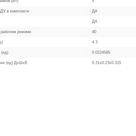
иков (Вт)
5
ДУ в комплекте
ДА
ДА
 рабочем режиме
40
д)
4.3
 (ед)
0.0224595
вки (ед) ДхШхВ
0.31x0.23x0.315