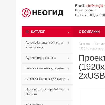
E-mail:
info@neogid.r
Время работы:
Пн-Пт. с 9:00 до 18:
КАТАЛОГ
О КОМПАНИИ
Автомобильная техника и
Главная
-
Катало
электроника
4200:1 ресурс ламп
Проек
Аудио-видео техника
(1920x
Бытовая техника для дома
2xUSB 
Бытовая техника для кухни
Источники Бесперебойного
Питания
Канцтовары