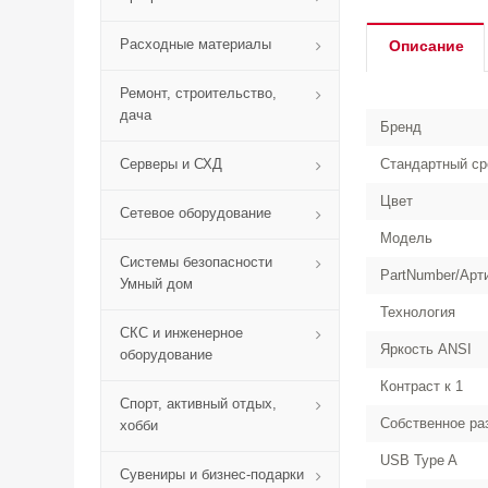
Расходные материалы
Описание
Ремонт, строительство,
дача
Бренд
Серверы и СХД
Стандартный с
Цвет
Сетевое оборудование
Модель
Системы безопасности
PartNumber/Арт
Умный дом
Технология
СКС и инженерное
Яркость ANSI
оборудование
Контраст к 1
Спорт, активный отдых,
Собственное ра
хобби
USB Type A
Сувениры и бизнес-подарки