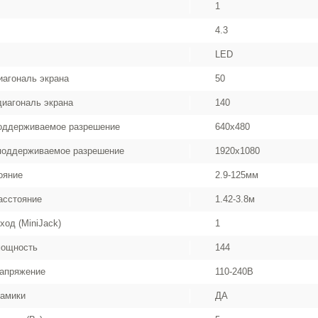
1
4.3
LED
агональ экрана
50
иагональ экрана
140
оддерживаемое разрешение
640x480
поддерживаемое разрешение
1920x1080
ояние
2.9-125мм
асстояние
1.42-3.8м
ход (MiniJack)
1
мощность
144
напряжение
110-240В
намики
ДА