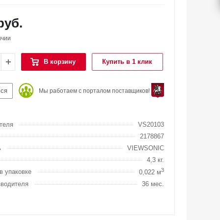
руб.
ичии
В корзину
Купить в 1 клик
ься
Мы работаем с порталом поставщиков!
теля
VS20103
2178867
ь
VIEWSONIC
4,3 кг.
3
в упаковке
0,022 м
зводителя
36 мес.