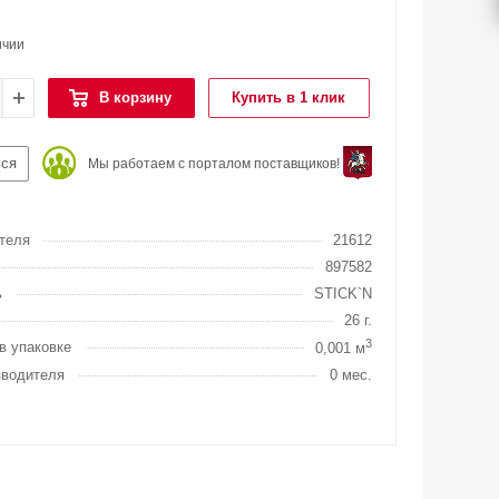
ичии
В корзину
Купить в 1 клик
ься
Мы работаем с порталом поставщиков!
теля
21612
897582
ь
STICK`N
26 г.
3
в упаковке
0,001 м
зводителя
0 мес.