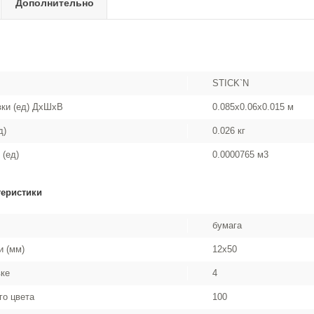
Дополнительно
STICK`N
вки (ед) ДхШхВ
0.085x0.06x0.015 м
д)
0.026 кг
 (ед)
0.0000765 м3
теристики
бумага
и (мм)
12x50
вке
4
го цвета
100