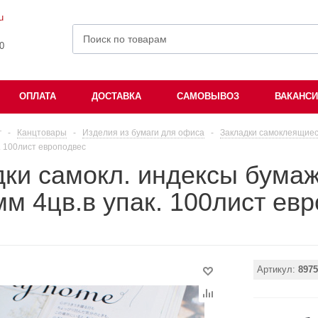
u
00
ОПЛАТА
ДОСТАВКА
САМОВЫВОЗ
ВАКАНС
г
-
Канцтовары
-
Изделия из бумаги для офиса
-
Закладки самоклеящие
. 100лист европодвес
ки самокл. индексы бумаж
м 4цв.в упак. 100лист ев
Артикул:
8975