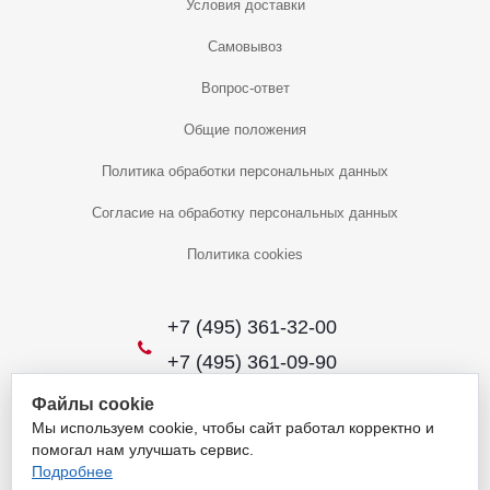
Условия доставки
Самовывоз
Вопрос-ответ
Общие положения
Политика обработки персональных данных
Согласие на обработку персональных данных
Политика cookies
+7 (495) 361-32-00
+7 (495) 361-09-90
Файлы cookie
Мы используем cookie, чтобы сайт работал корректно и
2026 © Уникальный интернет-магазин
помогал нам улучшать сервис.
Обращаем ваше внимание на то, что данный интернет-сайт носит
Подробнее
исключительно информационный характер и ни при каких условиях