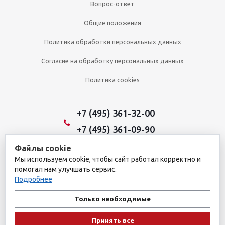
Вопрос-ответ
Общие положения
Политика обработки персональных данных
Согласие на обработку персональных данных
Политика cookies
+7 (495) 361-32-00
+7 (495) 361-09-90
Файлы cookie
Мы используем cookie, чтобы сайт работал корректно и
2026 © Уникальный интернет-магазин
помогал нам улучшать сервис.
Обращаем ваше внимание на то, что данный интернет-сайт носит
Подробнее
исключительно информационный характер и ни при каких
условиях не является публичной офертой, определяемой
Только необходимые
положениями пункта 1 статьи 437 Гражданского кодекса
Российской Федерации. Для получения подробной информации о
Принять все