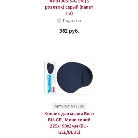
AP01006-5-G 5м (5
розеток) серый (пакет
ПЭ)
Под заказ
362 руб.
Артикул: 817305
Коврик для мыши Buro
BU-GEL Мини синий
225x190x2мм (BU-
GEL/BLUE)