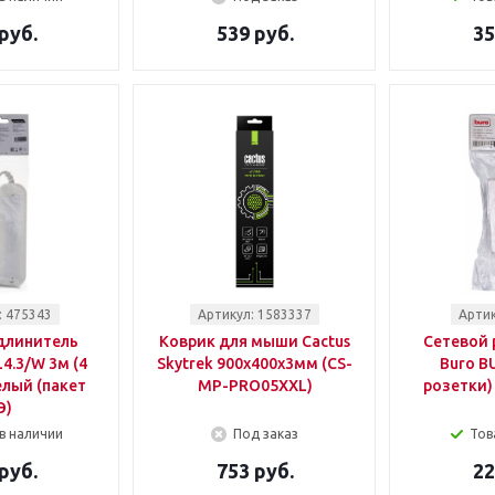
руб.
539 руб.
35
: 475343
Артикул: 1583337
Артик
длинитель
Коврик для мыши Cactus
Сетевой 
4.3/W 3м (4
Skytrek 900x400x3мм (CS-
Buro B
елый (пакет
MP-PRO05XXL)
розетки)
Э)
в наличии
Под заказ
Тов
руб.
753 руб.
22