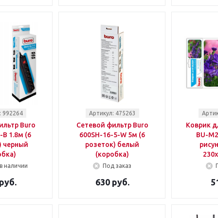
: 992264
Артикул: 475263
Артик
ильтр Buro
Сетевой фильтр Buro
Коврик д
-B 1.8м (6
600SH-16-5-W 5м (6
BU-M2
) черный
розеток) белый
рису
обка)
(коробка)
230
в наличии
Под заказ
руб.
630 руб.
5