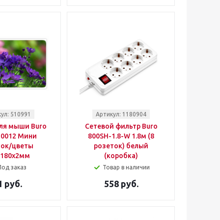
ул: 510991
Артикул: 1180904
ля мыши Buro
Сетевой фильтр Buro
0012 Мини
800SH-1.8-W 1.8м (8
нок/цветы
розеток) белый
x180x2мм
(коробка)
Под заказ
Товар в наличии
1 руб.
558 руб.