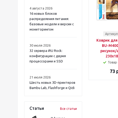
MOST
NONAME
4 августа 2026
OKLICK
16 новых блоков
ORIGO
распределения питания:
PALMEXX
базовые модели и версии с
мониторингом
PC PET
Артикул
PHILIPS
Коврик для
PILOT
30 июля 2026
BU-M400
POWERCOM
32 сервера iRU Rock:
рисунок/
POWERCUBE
конфигурации с двумя
230x1
PREMIER
процессорами и SSD
Товар 
PROCONNECT
RAZER
73 
SILWERHOF
21 июля 2026
SUNWIND
Шесть новых 3D-принтеров
TP-LINK
Bambu Lab, Flashforge и Qidi
ЮНИВОЛЬТ
Статьи
Все статьи