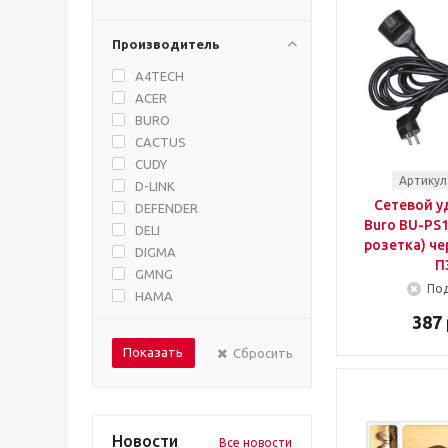
Производитель
A4TECH
ACER
BURO
CACTUS
CUDY
Артикул
D-LINK
Сетевой у
DEFENDER
Buro BU-PS1
DELI
розетка) че
DIGMA
П
GMNG
Под
HAMA
HOCO
387 
IEK
Сбросить
IPPON
KRANZ
LENOVO
LOGITECH
Новости
Все новости