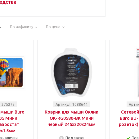
едства
По алфавиту
По цене
: 375275
Артикул: 1088644
Артик
 мыши Buro
Коврик для мыши Оклик
Сетевой
35 Мини
OK-RG0580-BK Мини
Buro BU-
аэростат
черный 245x220x24мм
розеток)
0x1.5мм
в наличии
Под заказ
Тов