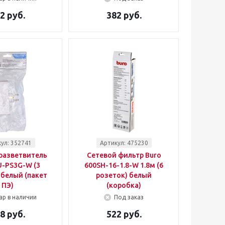
2 руб.
382 руб.
ул: 352741
Артикул: 475230
разветвитель
Сетевой фильтр Buro
U-PS3G-W (3
600SH-16-1.8-W 1.8м (6
 белый (пакет
розеток) белый
ПЭ)
(коробка)
ар в наличии
Под заказ
8 руб.
522 руб.