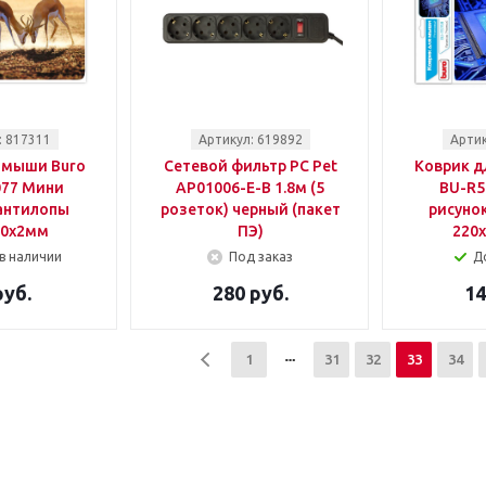
: 817311
Артикул: 619892
Артик
 мыши Buro
Сетевой фильтр PC Pet
Коврик д
77 Мини
AP01006-E-B 1.8м (5
BU-R5
антилопы
розеток) черный (пакет
рисуно
80x2мм
ПЭ)
220
в наличии
Под заказ
Д
руб.
280 руб.
14
1
31
32
33
34