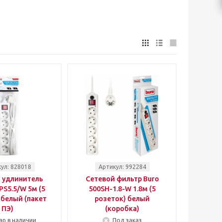
ул: 828018
Артикул: 992284
 удлинитель
Сетевой фильтр Buro
PS5.5/W 5м (5
500SH-1.8-W 1.8м (5
 белый (пакет
розеток) белый
ПЭ)
(коробка)
ар в наличии
Под заказ