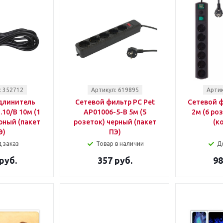
: 352712
Артикул: 619895
Артик
длинитель
Сетевой фильтр PC Pet
Сетевой ф
.10/B 10м (1
AP01006-5-B 5м (5
2м (6 ро
рный (пакет
розеток) черный (пакет
(к
Э)
ПЭ)
 заказ
Товар в наличии
Д
руб.
357 руб.
98