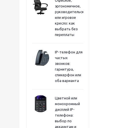
Офисное,
эргономичное,
руководительское
или игровое
кресло: как
выбрать без
переплаты
IP-телефон для
частых
звонков:
гарнитура,
спикерфон или
оба варианта
Цветной или
монохромный
дисплей IP-
телефона:
выбор по
аккаунтам и