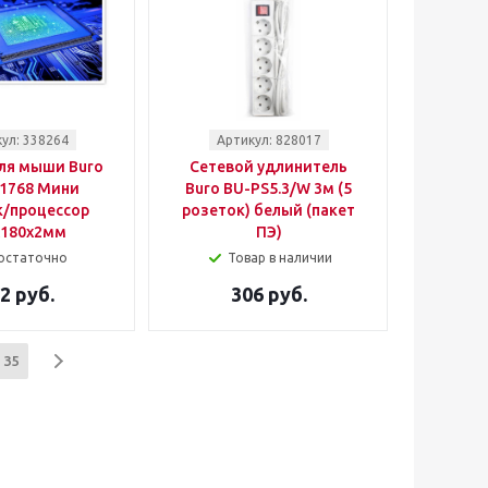
ул: 338264
Артикул: 828017
ля мыши Buro
Сетевой удлинитель
1768 Мини
Buro BU-PS5.3/W 3м (5
к/процессор
розеток) белый (пакет
x180x2мм
ПЭ)
остаточно
Товар в наличии
2 руб.
306 руб.
35