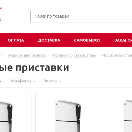
u
00
ОПЛАТА
ДОСТАВКА
САМОВЫВОЗ
ВАКАНС
г
-
Аудио-видео техника
-
Игровые приставки, Игры
-
Игровые пристав
ые приставки
По алфавиту
По цене