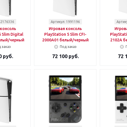
 2176336
Артикул: 1991196
Артик
 консоль
Игровая консоль
Игров
 Slim Digital
PlayStation 5 Slim CFI-
PlayStati
елый/черный
2000A01 белый/черный
2102A б
 заказ
Под заказ
0 руб.
72 100 руб.
72 