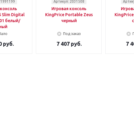
 1991199
Артикул: 2031508
Артик
 консоль
Игровая консоль
Игров
 Slim Digital
KingPrice Portable Zeus
KingPrice
01 белый/
черный
ный
Мало
Под заказ
0 руб.
7 407 руб.
7 4