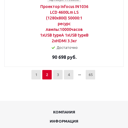
Проектор Infocus IN1036
LCD 4600Lm LS
(1280x800) 50000:1
ресурс
лампы:10000часов
1xUSB typeA 1xUSB typeB
2xHDMI 3.3кг
Достаточно
90 698 руб.
1
2
3
4
65
КОМПАНИЯ
ИНФОРМАЦИЯ