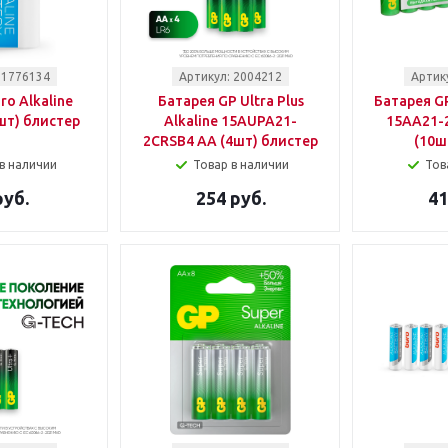
 1776134
Артикул: 2004212
Артик
ro Alkaline
Батарея GP Ultra Plus
Батарея GP
шт) блистер
Alkaline 15AUPA21-
15AA21-
2CRSB4 AA (4шт) блистер
(10ш
в наличии
Товар в наличии
Тов
руб.
254 руб.
41