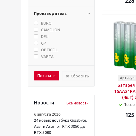
228 
Производитель
BURO
CAMELION
DELI
GP
OPTICELL
VARTA
Сбросить
Артикул:
Батарея 
15AA21RA
(4шт) 
Новости
Все новости
Товар 
125 
6 августа 2026
24 новых ноутбука Gigabyte,
Acer и Asus: от RTX 3050 до
RTX 5080