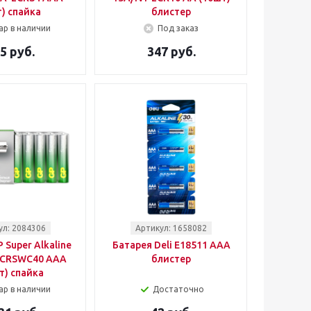
) спайка
блистер
ар в наличии
Под заказ
5 руб.
347 руб.
ул: 2084306
Артикул: 1658082
 Super Alkaline
Батарея Deli E18511 AAA
2CRSWC40 AAA
блистер
т) спайка
ар в наличии
Достаточно