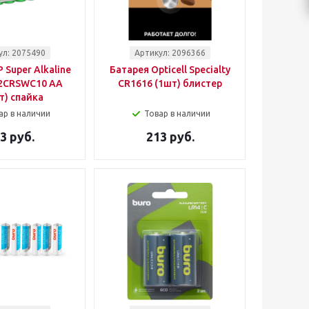
ул: 2075490
Артикул: 2096366
 Super Alkaline
Батарея Opticell Specialty
2CRSWC10 AA
CR1616 (1шт) блистер
т) спайка
ар в наличии
Товар в наличии
3 руб.
213 руб.