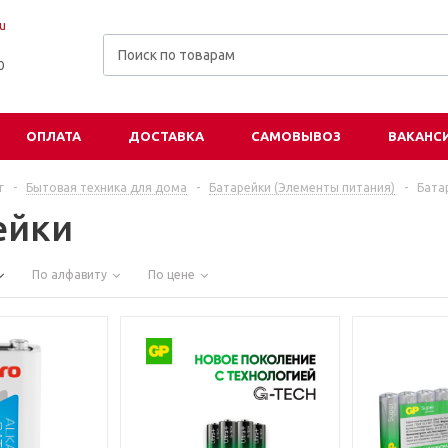
u
00
ОПЛАТА
ДОСТАВКА
САМОВЫВОЗ
ВАКАНС
г
-
Бытовая техника для дома
-
Батарейки (Элементы питания)
-
Бата
ейки
По алфавиту
По цене