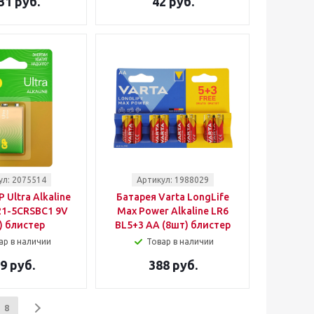
31 руб.
42 руб.
ул: 2075514
Артикул: 1988029
 Ultra Alkaline
Батарея Varta LongLife
1-5CRSBC1 9V
Max Power Alkaline LR6
) блистер
BL5+3 AA (8шт) блистер
ар в наличии
Товар в наличии
9 руб.
388 руб.
8