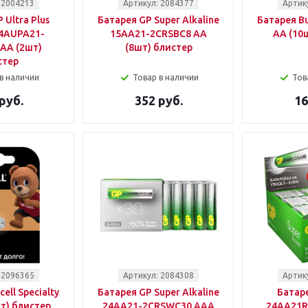
 2004213
Артикул: 2084377
Артик
 Ultra Plus
Батарея GP Super Alkaline
Батарея Bu
24AUPA21-
15AA21-2CRSBC8 AA
AA (10
AA (2шт)
(8шт) блистер
стер
в наличии
Товар в наличии
Тов
руб.
352 руб.
16
 2096365
Артикул: 2084308
Артик
ell Specialty
Батарея GP Super Alkaline
Батаре
т) блистер
24AA21-2CRSWC30 AAA
24AA21R