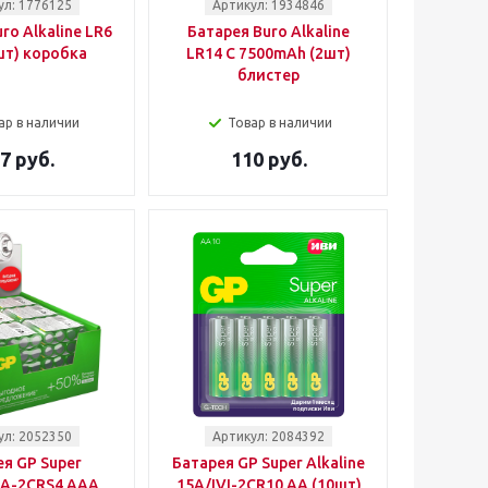
ул: 1776125
Артикул: 1934846
ro Alkaline LR6
Батарея Buro Alkaline
шт) коробка
LR14 C 7500mAh (2шт)
блистер
ар в наличии
Товар в наличии
7 руб.
110 руб.
ул: 2052350
Артикул: 2084392
я GP Super
Батарея GP Super Alkaline
A-2CRS4 AAA
15A/IVI-2CR10 AA (10шт)