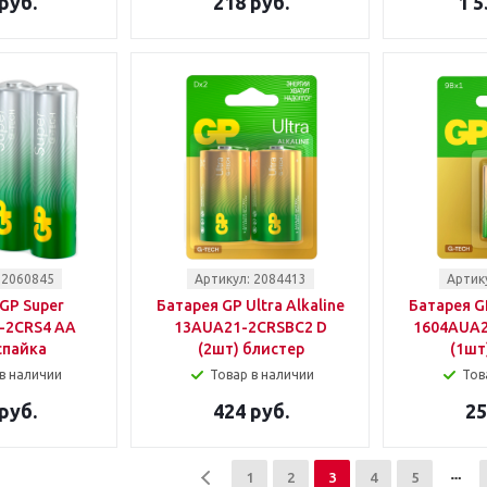
руб.
218 руб.
1 5
 2060845
Артикул: 2084413
Артик
GP Super
Батарея GP Ultra Alkaline
Батарея GP
-2CRS4 AA
13AUA21-2CRSBC2 D
1604AUA2
спайка
(2шт) блистер
(1шт
в наличии
Товар в наличии
Тов
руб.
424 руб.
25
1
2
3
4
5