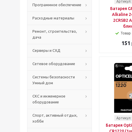
Артикул:
Программное обеспечение
Батарея GP
Alkaline 
Расходные материалы
2CRSB2 A
бли
Ремонт, строительство,
Товар 
дача
151 
Серверы и СХД
Сетевое оборудование
Системы безопасности
Умный дом
СКС и инженерное
оборудование
Спорт, активный отдых,
Артикул:
хобби
Батарея Optic
CR1220 (1ш