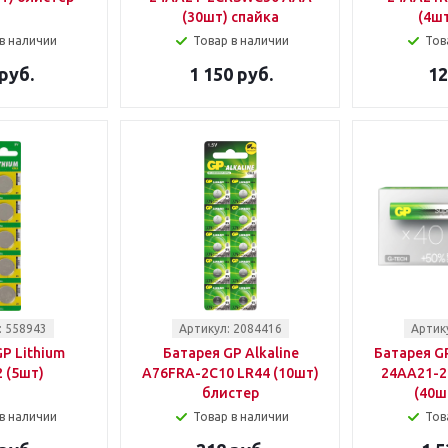
(30шт) спайка
(4шт
в наличии
Товар в наличии
Тов
руб.
1 150 руб.
12
: 558943
Артикул: 2084416
Артик
P Lithium
Батарея GP Alkaline
Батарея GP
 (5шт)
A76FRA-2C10 LR44 (10шт)
24AA21-
блистер
(40ш
в наличии
Товар в наличии
Тов