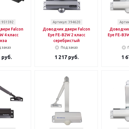
: 951592
Артикул: 394620
Артик
вери Falcon
Доводчик двери Falcon
Доводчик
W 4 класс
Eye FE-B2W 2 класс
Eye FE-B3W
нза
серебристый
 заказ
Под заказ
 руб.
1 217 руб.
1 6