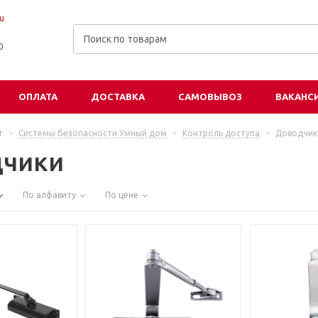
u
00
ОПЛАТА
ДОСТАВКА
САМОВЫВОЗ
ВАКАНС
г
-
Системы безопасности Умный дом
-
Контроль доступа
-
Доводчик
дчики
По алфавиту
По цене