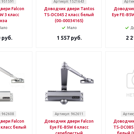
: 951591
Артикул: 1521643
Артик
вери Falcon
Доводчик двери Tantos
Доводчик
W 3 класс
TS-DC045 2 класс белый
Eye FE-B5W
нза
(00-00034165)
Мало
Мало
Д
 руб.
1 557 руб.
2 2
: 962608
Артикул: 962611
Артик
вери Falcon
Доводчик двери Falcon
Доводчик
 класс белый
Eye FE-B5W 6 класс
TS-DC085 
серебристый
белый (