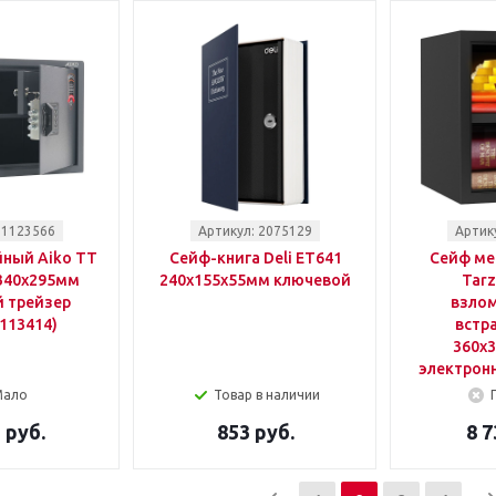
 1123566
Артикул: 2075129
Артик
ный Aiko TT
Сейф-книга Deli ET641
Сейф ме
x340x295мм
240x155x55мм ключевой
Tarz
 трейзер
взло
113414)
встр
360x
электрон
Мало
Товар в наличии
 руб.
853 руб.
8 7