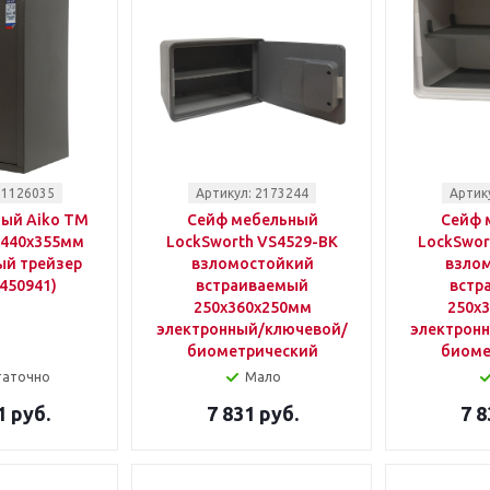
 1126035
Артикул: 2173244
Артик
ый Aiko TM
Сейф мебельный
Сейф 
x440x355мм
LockSworth VS4529-BK
LockSwor
ый трейзер
взломостойкий
взло
450941)
встраиваемый
встр
250x360x250мм
250x
электронный/ключевой/
электрон
биометрический
биоме
таточно
Мало
1 руб.
7 831 руб.
7 8