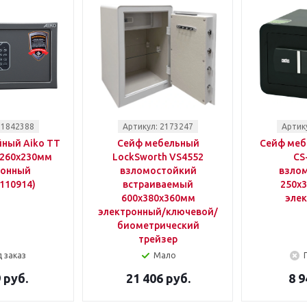
 1842388
Артикул: 2173247
Артик
ный Aiko TT
Сейф мебельный
Сейф меб
x260x230мм
LockSworth VS4552
CS
ронный
взломостойкий
взло
110914)
встраиваемый
250x
600x380x360мм
эле
электронный/ключевой/
биометрический
трейзер
 заказ
Мало
 руб.
21 406 руб.
8 9