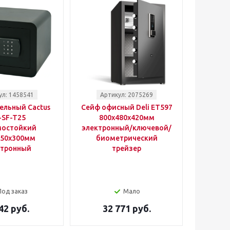
ул: 1458541
Артикул: 2075269
ельный Cactus
Сейф офисный Deli ET597
-SF-T25
800x480x420мм
мостойкий
электронный/ключевой/
350x300мм
биометрический
ктронный
трейзер
Под заказ
Мало
42 руб.
32 771 руб.