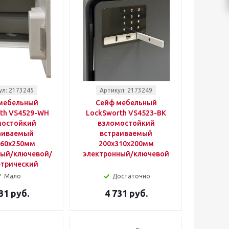
ул: 2173245
Артикул: 2173249
мебельный
Сейф мебельный
th VS4529-WH
LockSworth VS4523-BK
мостойкий
взломостойкий
аиваемый
встраиваемый
360x250мм
200x310x200мм
ный/ключевой/
электронный/ключевой
трический
Мало
Достаточно
31 руб.
4 731 руб.