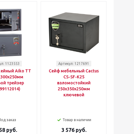
ул: 1123553
Артикул: 1217691
ейный Aiko TT
Сейф мебельный Cactus
x300x250мм
CS-SF-K25
ой трейзер
взломостойкий
99112014)
250x350x250мм
ключевой
Под заказ
Товар в наличии
58 руб.
3 576 руб.