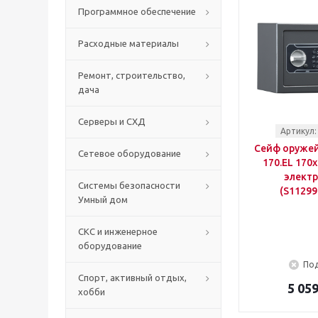
Программное обеспечение
Расходные материалы
Ремонт, строительство,
дача
Серверы и СХД
Артикул:
Сейф оружей
Сетевое оборудование
170.EL 170
элект
Системы безопасности
(S11299
Умный дом
СКС и инженерное
оборудование
Под
Спорт, активный отдых,
5 059
хобби