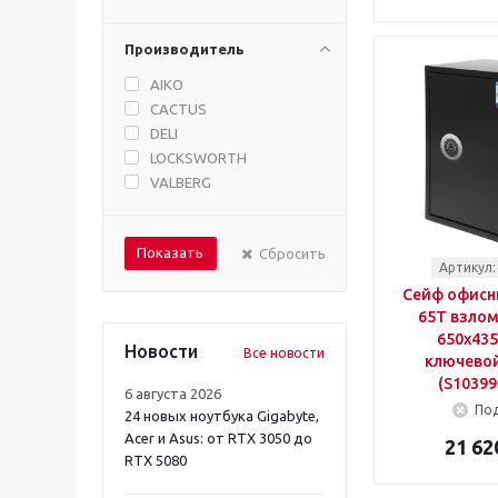
Производитель
AIKO
CACTUS
DELI
LOCKSWORTH
VALBERG
Сбросить
Артикул:
Сейф офисн
65T взло
650x43
Новости
Все новости
ключевой
(S10399
6 августа 2026
Под
24 новых ноутбука Gigabyte,
Acer и Asus: от RTX 3050 до
21 62
RTX 5080