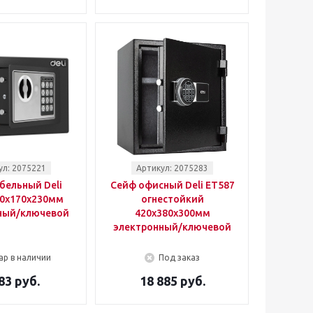
ул: 2075221
Артикул: 2075283
бельный Deli
Сейф офисный Deli ET587
70x170x230мм
огнестойкий
ный/ключевой
420x380x300мм
электронный/ключевой
ар в наличии
Под заказ
83 руб.
18 885 руб.