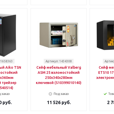
 1658363
Артикул: 1434308
Артик
ый Aiko TSN
Сейф мебельный Valberg
Сейф ме
мостойкий
ASM 25 взломостойкий
ET510 1
5x360мм
250x340x280мм
электрон
 трейзер
ключевой (S10399010140)
540514)
 заказ
Под заказ
Тов
0 руб.
11 526 руб.
2 7