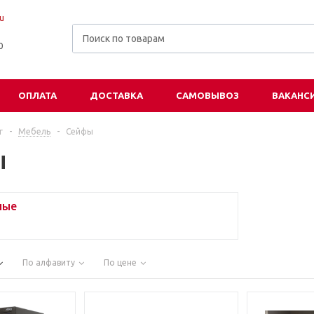
u
00
ОПЛАТА
ДОСТАВКА
САМОВЫВОЗ
ВАКАНС
г
-
Мебель
-
Сейфы
ы
ные
По алфавиту
По цене