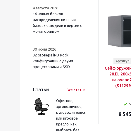
4 августа 2026
16 новых блоков
распределения питания:
базовые модели и версии с
мониторингом
30 июля 2026
32 сервера iRU Rock:
конфигурации с двумя
Артикул:
процессорами и SSD
Сейф оружей
28.EL 280
ключевой
(S11299
Статьи
Все статьи
Офисное,
эргономичное,
руководительское
8 545
или игровое
кресло: как
выбрать без