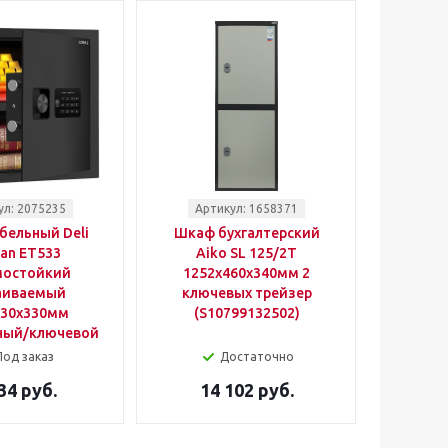
ул: 2075235
Артикул: 1658371
бельный Deli
Шкаф бухгалтерский
an ET533
Aiko SL 125/2T
мостойкий
1252x460x340мм 2
аиваемый
ключевых трейзер
330x330мм
(S10799132502)
ный/ключевой
Под заказ
Достаточно
34 руб.
14 102 руб.