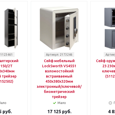
 1123461
Артикул: 2173246
Артик
алтерский
Сейф мебельный
Сейф оруж
 150/2T
LockSworth VS4551
23 230
0x340мм
взломостойкий
ключев
 трейзер
встраиваемый
(S112
152502)
450x380x320мм
электронный/ключевой/
биометрический
трейзер
Мало
Мало
5 руб.
17 125 руб.
4 8