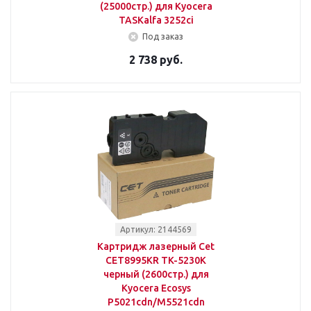
(25000стр.) для Kyocera
TASKalfa 3252ci
Под заказ
2 738 руб.
Артикул: 2144569
Картридж лазерный Cet
CET8995KR TK-5230K
черный (2600стр.) для
Kyocera Ecosys
P5021cdn/M5521cdn