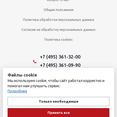
Общие положения
Политика обработки персональных данных
Согласие на обработку персональных данных
Политика cookies
+7 (495) 361-32-00
+7 (495) 361-09-90
Файлы cookie
Мы используем cookie, чтобы сайт работал корректно и
2026 © Уникальный интернет-магазин
помогал нам улучшать сервис.
Обращаем ваше внимание на то, что данный интернет-сайт носит
Подробнее
исключительно информационный характер и ни при каких
условиях не является публичной офертой, определяемой
Только необходимые
положениями пункта 1 статьи 437 Гражданского кодекса
Российской Федерации. Для получения подробной информации о
Принять все
наличии и стоимости указанных товаров и (или) услуг, пожалуйста,