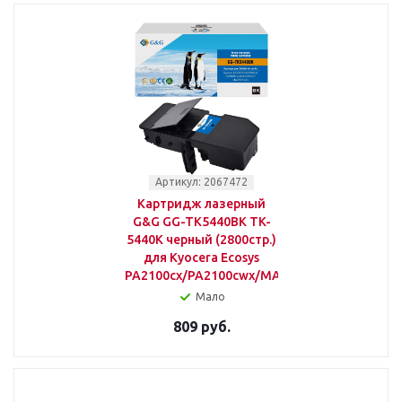
Артикул: 2067472
Картридж лазерный
G&G GG-TK5440BK TK-
5440K черный (2800стр.)
для Kyocera Ecosys
PA2100cx/PA2100cwx/MA2100cfx/MA2100cw
Мало
809 руб.