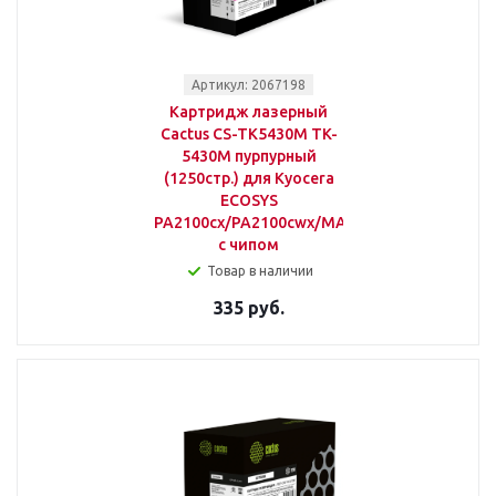
Артикул: 2067198
Картридж лазерный
Cactus CS-TK5430M TK-
5430M пурпурный
(1250стр.) для Kyocera
ECOSYS
PA2100cx/PA2100cwx/MA2100cfx/MA2100cw
с чипом
Товар в наличии
335 руб.