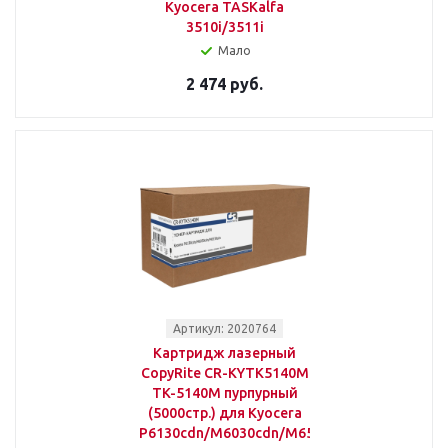
Kyocera TASKalfa
3510i/3511i
Мало
2 474 руб.
Артикул: 2020764
Картридж лазерный
CopyRite CR-KYTK5140M
TK-5140M пурпурный
(5000стр.) для Kyocera
P6130cdn/M6030cdn/M6530cdn