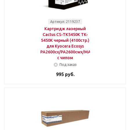
Артикул: 2119237
Картридж лазерный
Cactus CS-TK5450K TK-
5450K черный (4100стр.)
для Kyocera Ecosys
PA2600cx/PA2600cwx/MA2600cfx/MA2600cw
с чипом
Под заказ
995 руб.