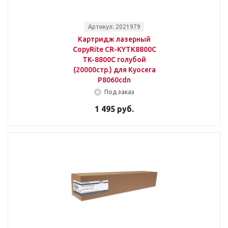
Артикул: 2021979
Картридж лазерный
CopyRite CR-KYTK8800C
TK-8800C голубой
(20000стр.) для Kyocera
P8060cdn
Под заказ
1 495 руб.