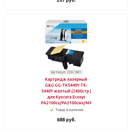
207 руб.
Артикул: 2067481
Картридж лазерный
G&G GG-TK5440Y TK-
5440Y желтый (2400стр.)
для Kyocera Ecosys
PA2100cx/PA2100cwx/MA2100cfx/MA2100cw
Товар в наличии
688 руб.