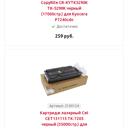
CopyRite CR-KYTK5290K
TK-5290K черный
(17000стр.) для Kyocera
P7240cdn
Достаточно
259 руб.
Артикул: 2100124
Картридж лазерный Cet
CET131115 TK-7205
черный (35000стр.) для