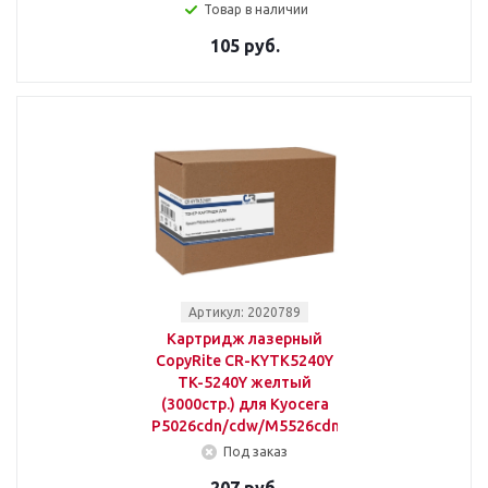
Товар в наличии
105 руб.
Артикул: 2020789
Картридж лазерный
CopyRite CR-KYTK5240Y
TK-5240Y желтый
(3000стр.) для Kyocera
P5026cdn/cdw/M5526cdn/cdw
Под заказ