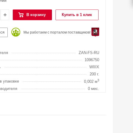
ичии
В корзину
Купить в 1 клик
ься
Мы работаем с порталом поставщиков!
теля
ZAN-FS-RU
1096750
ь
WIIIX
200 г.
3
в упаковке
0,002 м
зводителя
0 мес.