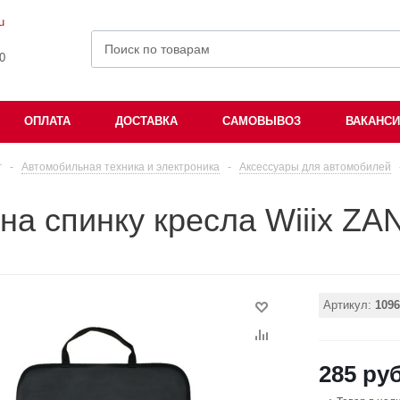
u
00
ОПЛАТА
ДОСТАВКА
САМОВЫВОЗ
ВАКАНС
г
-
Автомобильная техника и электроника
-
Аксессуары для автомобилей
на спинку кресла Wiiix Z
Артикул:
1096
285 руб