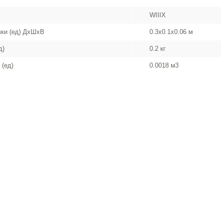
WIIIX
вки (ед) ДхШхВ
0.3x0.1x0.06 м
д)
0.2 кг
 (ед)
0.0018 м3