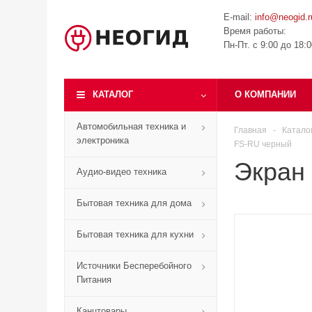
E-mail:
info@neogid.r
Время работы:
Пн-Пт. с 9:00 до 18:
КАТАЛОГ
О КОМПАНИИ
Автомобильная техника и
Главная
-
Катало
электроника
FS-RU черный
Экран 
Аудио-видео техника
Бытовая техника для дома
Бытовая техника для кухни
Источники Бесперебойного
Питания
Канцтовары