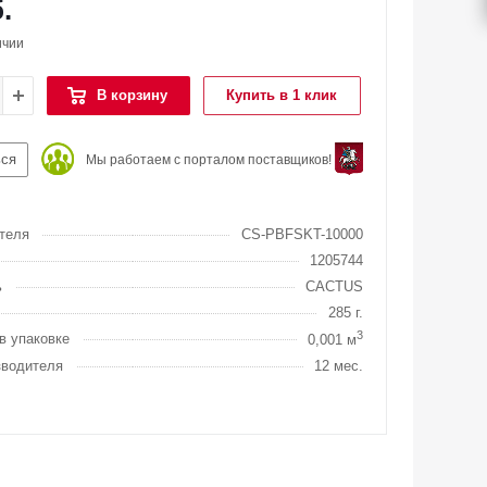
.
ичии
В корзину
Купить в 1 клик
ься
Мы работаем с порталом поставщиков!
теля
CS-PBFSKT-10000
1205744
ь
CACTUS
285 г.
3
в упаковке
0,001 м
зводителя
12 мес.