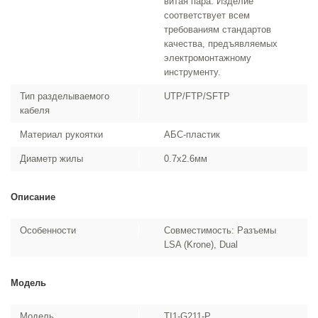
витая пара. Изделие
соответствует всем
требованиям стандартов
качества, предъявляемых
электромонтажному
инструменту.
Тип разделываемого
UTP/FTP/SFTP
кабеля
Материал рукоятки
АБС-пластик
Диаметр жилы
0.7x2.6мм
Описание
Особенности
Совместимость: Разъемы
LSA (Krone), Dual
Модель
Модель
TI1-G211-P